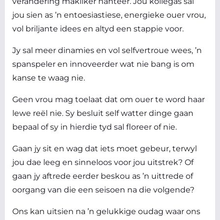
verandering makliker hanteer. Jou kollegas sal
jou sien as ’n entoesiastiese, energieke ouer vrou,
vol briljante idees en altyd een stappie voor.
Jy sal meer dinamies en vol selfvertroue wees, ’n
spanspeler en innoveerder wat nie bang is om
kanse te waag nie.
Geen vrou mag toelaat dat om ouer te word haar
lewe reël nie. Sy besluit
self
watter dinge gaan
bepaal of sy in hierdie tyd sal floreer of nie.
Gaan jy sit en wag dat iets moet gebeur, terwyl
jou dae leeg en sinneloos voor jou uitstrek? Of
gaan jy aftrede eerder beskou as ’n uittrede of
oorgang van die een seisoen na die volgende?
Ons kan uitsien na ’n gelukkige oudag waar ons