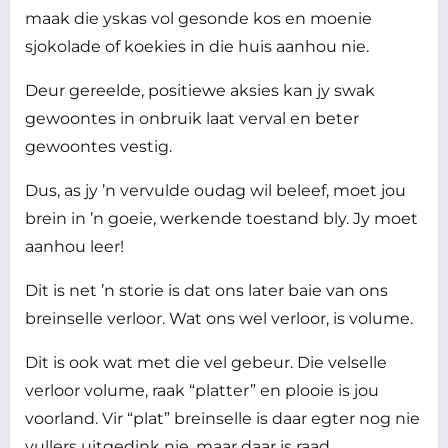
maak die yskas vol gesonde kos en moenie
sjokolade of koekies in die huis aanhou nie.
Deur gereelde, positiewe aksies kan jy swak
gewoontes in onbruik laat verval en beter
gewoontes vestig.
Dus, as jy ’n vervulde oudag wil beleef, moet jou
brein in ’n goeie, werkende toestand bly. Jy moet
aanhou leer!
Dit is net ’n storie is dat ons later baie van ons
breinselle verloor. Wat ons wel verloor, is volume.
Dit is ook wat met die vel gebeur. Die velselle
verloor volume, raak “platter” en plooie is jou
voorland. Vir “plat” breinselle is daar egter nog nie
vullers uitgedink nie, maar daar is raad.