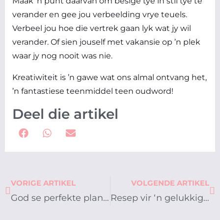
Maak ’n punt daarvan om besige tye in stil tye te
verander en gee jou verbeelding vrye teuels.
Verbeel jou hoe die vertrek gaan lyk wat jy wil
verander. Of sien jouself met vakansie op ’n plek
waar jy nog nooit was nie.
Kreatiwiteit is ’n gawe wat ons almal ontvang het,
’n fantastiese teenmiddel teen oudword!
Deel die artikel
Prev
Ne
VORIGE ARTIKEL
VOLGENDE ARTIKEL
God se perfekte plan vir jou lewe!
Resep vir ‘n gelukkige gesin