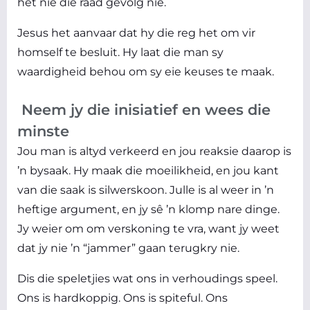
het nie die raad gevolg nie.
Jesus het aanvaar dat hy die reg het om vir
homself te besluit. Hy laat die man sy
waardigheid behou om sy eie keuses te maak.
Neem jy die inisiatief en wees die
minste
Jou man is altyd verkeerd en jou reaksie daarop is
’n bysaak. Hy maak die moeilikheid, en jou kant
van die saak is silwerskoon. Julle is al weer in ’n
heftige argument, en jy sê ’n klomp nare dinge.
Jy weier om om verskoning te vra, want jy weet
dat jy nie ’n “jammer” gaan terugkry nie.
Dis die speletjies wat ons in verhoudings speel.
Ons is hardkoppig. Ons is spiteful. Ons