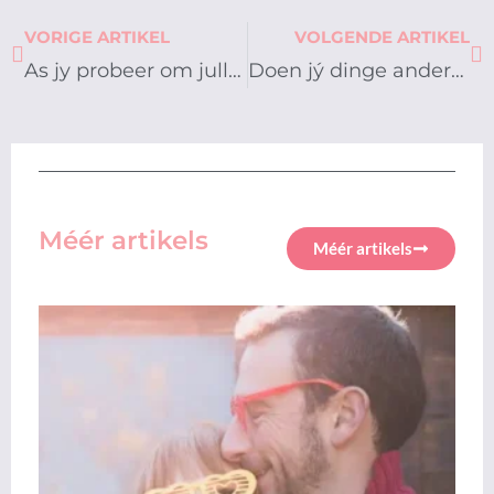
Prev
Ne
VORIGE ARTIKEL
VOLGENDE ARTIKEL
As jy probeer om julle verhouding te beheer…
Doen jý dinge anders vir julle geluk
Méér artikels
Méér artikels