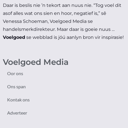
Daar is beslis nie ’n tekort aan nuus nie.
“Tog voel dit
asof alles wat ons sien en hoor, negatief is,” sê
Venessa Schoeman, Voelgoed Media se
handelsmerkdirekteur.
Maar daar is goeie nuus …
Voelgoed
se webblad is jóú aanlyn bron vir inspirasie!
Voelgoed Media
Oor ons
Ons span
Kontak ons
Adverteer