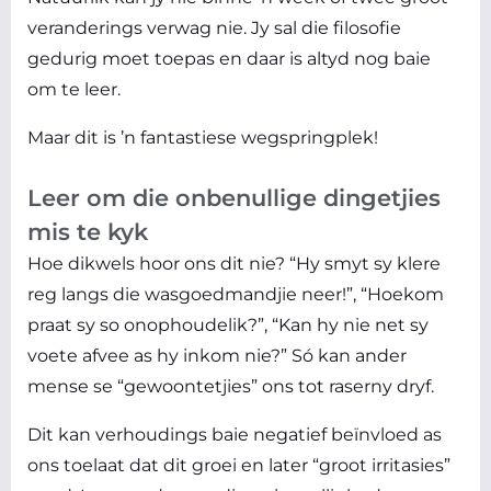
veranderings verwag nie. Jy sal die filosofie
gedurig moet toepas en daar is altyd nog baie
om te leer.
Maar dit is ’n fantastiese wegspringplek!
Leer om die onbenullige dingetjies
mis te kyk
Hoe dikwels hoor ons dit nie? “Hy smyt sy klere
reg langs die wasgoedmandjie neer!”, “Hoekom
praat sy so onophoudelik?”, “Kan hy nie net sy
voete afvee as hy inkom nie?” Só kan ander
mense se “gewoontetjies” ons tot raserny dryf.
Dit kan verhoudings baie negatief beïnvloed as
ons toelaat dat dit groei en later “groot irritasies”