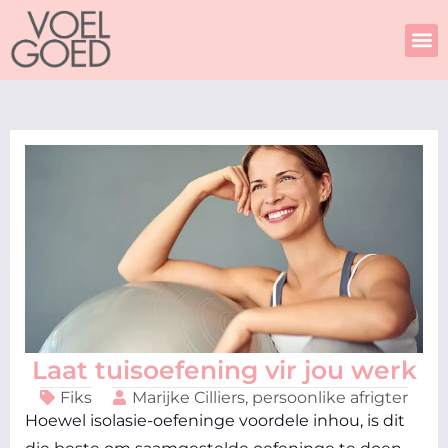
Skip
to
content
Laat tuisoefening vir jou werk
Fiks
Marijke Cilliers, persoonlike afrigter
Hoewel isolasie-oefeninge voordele inhou, is dit