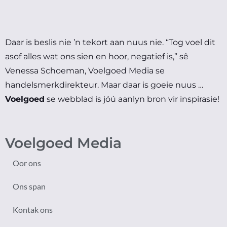
Daar is beslis nie ’n tekort aan nuus nie.
“Tog voel dit
asof alles wat ons sien en hoor, negatief is,” sê
Venessa Schoeman, Voelgoed Media se
handelsmerkdirekteur.
Maar daar is goeie nuus …
Voelgoed
se webblad is jóú aanlyn bron vir inspirasie!
Voelgoed Media
Oor ons
Ons span
Kontak ons