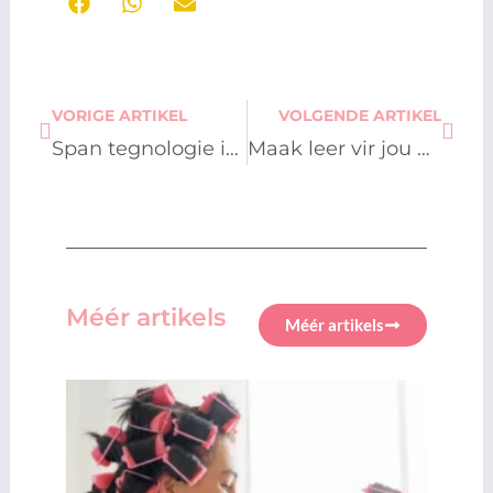
Prev
Next
VORIGE ARTIKEL
VOLGENDE ARTIKEL
Span tegnologie in om vir jou te werk
Maak leer vir jou kind maklik in sy moedertaal
Méér artikels
Méér artikels