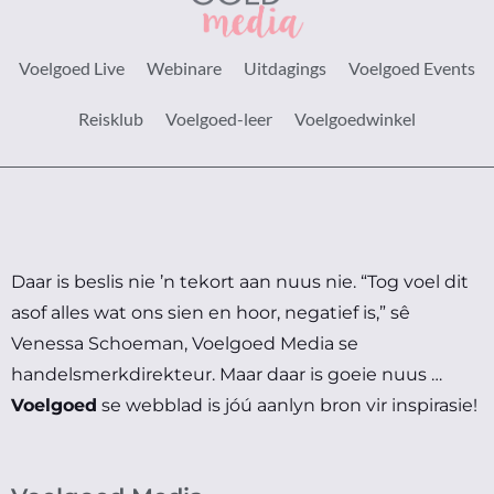
Voelgoed Live
Webinare
Uitdagings
Voelgoed Events
Reisklub
Voelgoed-leer
Voelgoedwinkel
Daar is beslis nie ’n tekort aan nuus nie.
“Tog voel dit
asof alles wat ons sien en hoor, negatief is,” sê
Venessa Schoeman, Voelgoed Media se
handelsmerkdirekteur.
Maar daar is goeie nuus …
Voelgoed
se webblad is jóú aanlyn bron vir inspirasie!