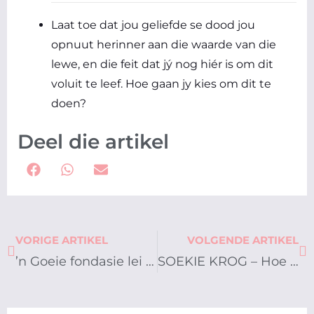
Laat toe dat jou geliefde se dood jou
opnuut herinner aan die waarde van die
lewe, en die feit dat jý nog hiér is om dit
voluit te leef. Hoe gaan jy kies om dit te
doen?
Deel die artikel
Prev
Ne
VORIGE ARTIKEL
VOLGENDE ARTIKEL
’n Goeie fondasie lei tot goeie besluite
SOEKIE KROG – Hoe jou foute jou na beter besluitneming kan lei