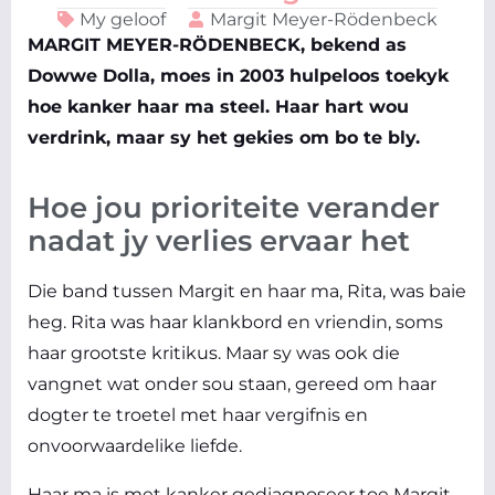
My geloof
Margit Meyer-Rödenbeck
MARGIT MEYER-RÖDENBECK, bekend as
Dowwe Dolla, moes in 2003 hulpeloos toekyk
hoe kanker haar ma steel. Haar hart wou
verdrink, maar sy het gekies om bo te bly.
Hoe jou prioriteite verander
nadat jy verlies ervaar het
Die band tussen Margit en haar ma, Rita, was baie
heg. Rita was haar klankbord en vriendin, soms
haar grootste kritikus. Maar sy was ook die
vangnet wat onder sou staan, gereed om haar
dogter te troetel met haar vergifnis en
onvoorwaardelike liefde.
Haar ma is met kanker gediagnoseer toe Margit