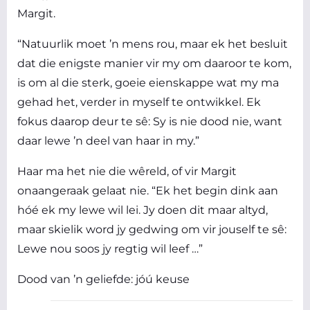
Margit.
“Natuurlik moet ’n mens rou, maar ek het besluit
dat die enigste manier vir my om daaroor te kom,
is om al die sterk, goeie eienskappe wat my ma
gehad het, verder in myself te ontwikkel. Ek
fokus daarop deur te sê: Sy is nie dood nie, want
daar lewe ’n deel van haar in my.”
Haar ma het nie die wêreld, of vir Margit
onaangeraak gelaat nie. “Ek het begin dink aan
hóé ek my lewe wil lei. Jy doen dit maar altyd,
maar skielik word jy gedwing om vir jouself te sê:
Lewe nou soos jy regtig wil leef …”
Dood van ’n geliefde: jóú keuse