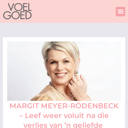
Skip
to
content
MARGIT MEYER-RÖDENBECK
– Leef weer voluit na die
verlies van ’n geliefde