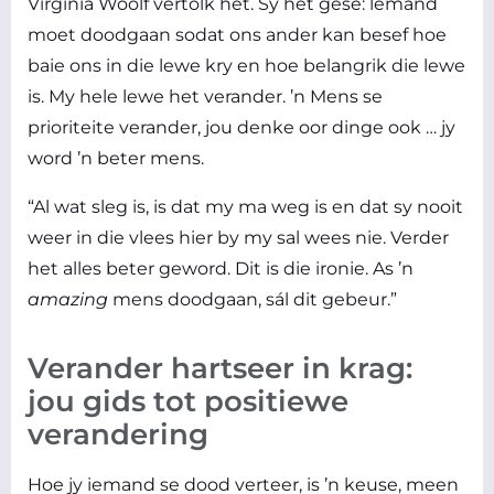
Virginia Woolf vertolk het. Sy het gesê: lemand
moet doodgaan sodat ons ander kan besef hoe
baie ons in die lewe kry en hoe belangrik die lewe
is. My hele lewe het verander. ’n Mens se
prioriteite verander, jou denke oor dinge ook … jy
word ’n beter mens.
“Al wat sleg is, is dat my ma weg is en dat sy nooit
weer in die vlees hier by my sal wees nie. Verder
het alles beter geword. Dit is die ironie. As ’n
amazing
mens doodgaan, sál dit gebeur.”
Verander hartseer in krag:
jou gids tot positiewe
verandering
Hoe jy iemand se dood verteer, is ’n keuse, meen