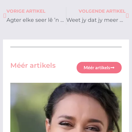
Prev
Ne
VORIGE ARTIKEL
VOLGENDE ARTIKEL
Agter elke seer lê ’n storie
Weet jy dat jy meer as jou foute is?
Méér artikels
Méér artikels