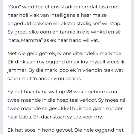
“Gou” word toe effens stadiger omdat Lisa met
haar hoë vlak van intelligensie haar ma se
ongeduld raaksien en ekstra stadig sélf wil stap.
Sy groet elke oom en tannie in die winkel en sê
“tata, Mamma” as ek haar hand wil vat.
Met die geld getrek, ry ons uiteindelik mark toe.
Ek dink aan my oggend en ek kry myself vreeslik
jammer. By die mark loop ek ’n vriendin raak wat
saam met ’n ander vrou daar is.
Sy het haar baba wat op 28 weke gebore is ná
twee maande in die hospitaal verloor. Sy moes ná
twee maande se gesukkel huis toe gaan sonder
haar baba. En daar staan sy toe voor my.
Ek het soos ’n hond gevoel. Die hele oggend het