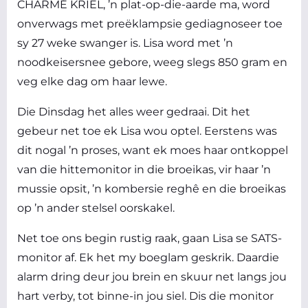
CHARMÉ KRIEL, ’n plat-op-die-aarde ma, word
onverwags met preëklampsie gediagnoseer toe
sy 27 weke swanger is. Lisa word met ’n
noodkeisersnee gebore, weeg slegs 850 gram en
veg elke dag om haar lewe.
Die Dinsdag het alles weer gedraai. Dit het
gebeur net toe ek Lisa wou optel. Eerstens was
dit nogal ’n proses, want ek moes haar ontkoppel
van die hittemonitor in die broeikas, vir haar ’n
mussie opsit, ’n kombersie reghê en die broeikas
op ’n ander stelsel oorskakel.
Net toe ons begin rustig raak, gaan Lisa se SATS-
monitor af. Ek het my boeglam geskrik. Daardie
alarm dring deur jou brein en skuur net langs jou
hart verby, tot binne-in jou siel. Dis die monitor