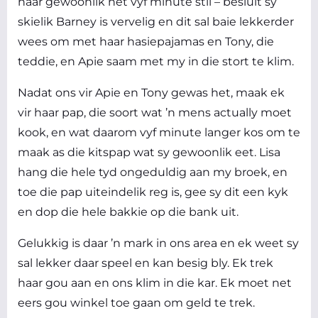
haar gewoonlik net vyf minute stil – besluit sy
skielik Barney is vervelig en dit sal baie lekkerder
wees om met haar hasiepajamas en Tony, die
teddie, en Apie saam met my in die stort te klim.
Nadat ons vir Apie en Tony gewas het, maak ek
vir haar pap, die soort wat ’n mens actually moet
kook, en wat daarom vyf minute langer kos om te
maak as die kitspap wat sy gewoonlik eet. Lisa
hang die hele tyd ongeduldig aan my broek, en
toe die pap uiteindelik reg is, gee sy dit een kyk
en dop die hele bakkie op die bank uit.
Gelukkig is daar ’n mark in ons area en ek weet sy
sal lekker daar speel en kan besig bly. Ek trek
haar gou aan en ons klim in die kar. Ek moet net
eers gou winkel toe gaan om geld te trek.