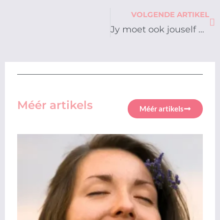
Ne
VOLGENDE ARTIKEL
Jy moet ook jouself kan vergewe
Méér artikels
Méér artikels