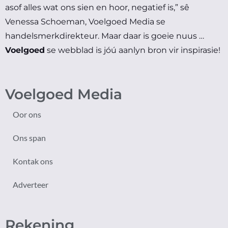
asof alles wat ons sien en hoor, negatief is,” sê
Venessa Schoeman, Voelgoed Media se
handelsmerkdirekteur.
Maar daar is goeie nuus …
Voelgoed
se webblad is jóú aanlyn bron vir inspirasie!
Voelgoed Media
Oor ons
Ons span
Kontak ons
Adverteer
Rekening