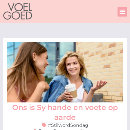
Skip
to
content
Ons is Sy hande en voete op
aarde
#StilwordSondag