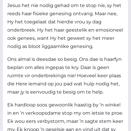
Jesus het nie nodig gehad om te stop nie, sy het
reeds haar fisieke genesing ontvang. Maar nee,
Hy het toegelaat dat hierdie vrou sy dag
onderbreek. Hy het haar geestelik en emosioneel
ook genees, want Hy het geweet sy het meer
nodig as bloot liggaamlike genesing.
Ons almal is deesdae so besig. Ons dae is haarfyn
beplan om alles ingepas te kry. Daar is geen
ruimte vir onderbrekings nie! Hoeveel keer plaas
die Here iemand op jou pad wat hulp nodig het,
maar jy is eenvoudig te besig om te help.
Ek hardloop soos gewoonlik haastig by ’n winkel
in en ’n verkoopsdame stop my om ietsie te proe.
Ek wou eers verbystorm, maar ’n sagte stem keer
my. Ek knoop ’n geselsie aan en vind uit dat sy