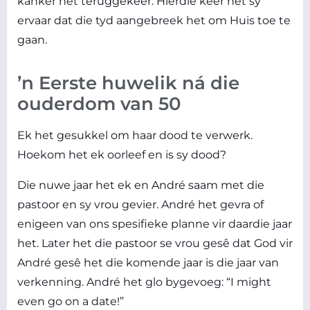
kanker het teruggekeer. Hierdie keer het sy
ervaar dat die tyd aangebreek het om Huis toe te
gaan.
’n Eerste huwelik ná die
ouderdom van 50
Ek het gesukkel om haar dood te verwerk.
Hoekom het ek oorleef en is sy dood?
Die nuwe jaar het ek en André saam met die
pastoor en sy vrou gevier. André het gevra of
enigeen van ons spesifieke planne vir daardie jaar
het. Later het die pastoor se vrou gesê dat God vir
André gesê het die komende jaar is die jaar van
verkenning. André het glo bygevoeg: “I might
even go on a date!”