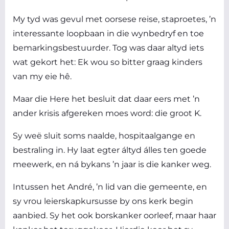
My tyd was gevul met oorsese reise, staproetes, ’n
interessante loopbaan in die wynbedryf en toe
bemarkingsbestuurder. Tog was daar altyd iets
wat gekort het: Ek wou so bitter graag kinders
van my eie hê.
Maar die Here het besluit dat daar eers met ’n
ander krisis afgereken moes word: die groot K.
Sy weë sluit soms naalde, hospitaalgange en
bestraling in. Hy laat egter áltyd álles ten goede
meewerk, en ná bykans ’n jaar is die kanker weg.
Intussen het André, ’n lid van die gemeente, en
sy vrou leierskapkursusse by ons kerk begin
aanbied. Sy het ook borskanker oorleef, maar haar