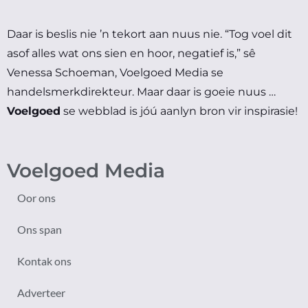
Daar is beslis nie ’n tekort aan nuus nie.
“Tog voel dit
asof alles wat ons sien en hoor, negatief is,” sê
Venessa Schoeman, Voelgoed Media se
handelsmerkdirekteur.
Maar daar is goeie nuus …
Voelgoed
se webblad is jóú aanlyn bron vir inspirasie!
Voelgoed Media
Oor ons
Ons span
Kontak ons
Adverteer