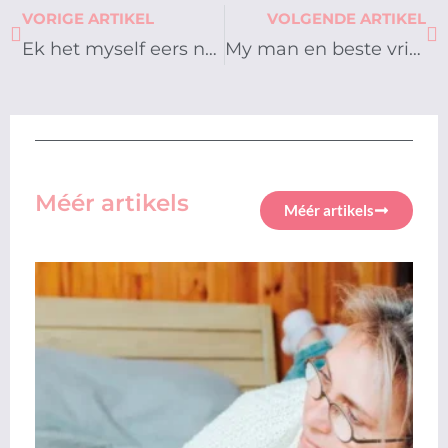
Prev
Ne
VORIGE ARTIKEL
VOLGENDE ARTIKEL
Ek het myself eers ná my egskeiding gevind
My man en beste vriendin het ’n affair gehad
Méér artikels
Méér artikels