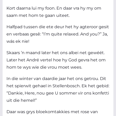
Kort daarna lui my foon. En daar vra hy my om
saam met hom te gaan uiteet.
Halfpad tussen die ete deur het hy agteroor gesit
en verbaas gesê: “I’m quite relaxed. And you?” Ja,
wás ek nie!
Skaars ’n maand later het ons albei net gewéét.
Later het André vertel hoe hy God gevra het om
hom te wys wie die vrou moet wees.
In die winter van daardie jaar het ons getrou. Dit
het spierwit gehael in Stellenbosch. Ek het gebid:
“Dankie, Here, nou gee U sommer vir ons konfetti
uit die hemel!”
Daar was grys bloekomtakkies met rose van