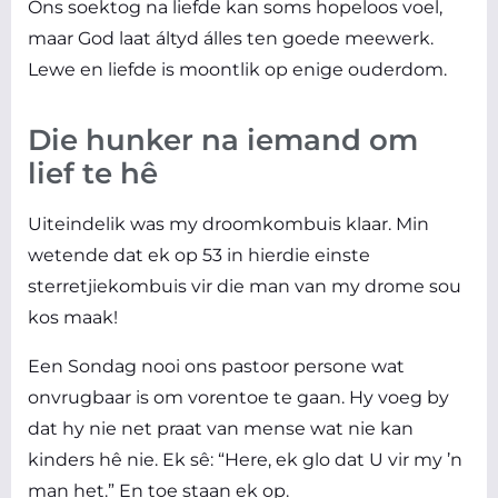
Ons soektog na liefde kan soms hopeloos voel,
maar God laat áltyd álles ten goede meewerk.
Lewe en liefde is moontlik op enige ouderdom.
Die hunker na iemand om
lief te hê
Uiteindelik was my droomkombuis klaar. Min
wetende dat ek op 53 in hierdie einste
sterretjiekombuis vir die man van my drome sou
kos maak!
Een Sondag nooi ons pastoor persone wat
onvrugbaar is om vorentoe te gaan. Hy voeg by
dat hy nie net praat van mense wat nie kan
kinders hê nie. Ek sê: “Here, ek glo dat U vir my ’n
man het.” En toe staan ek op.