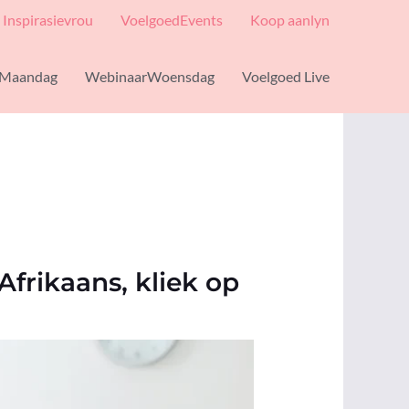
Inspirasievrou
VoelgoedEvents
Koop aanlyn
Maandag
WebinaarWoensdag
Voelgoed Live
Afrikaans, kliek op