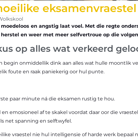
oeilike eksamenvraestel
Wolkskool
 moedeloos en angstig laat voel. Met die regte onde
 herstel en weer met meer selfvertroue op die volge
us op alles wat verkeerd gelo
n begin onmiddellik dink aan alles wat hulle moontlik v
ik foute en raak paniekerig oor hul punte.
rste paar minute ná die eksamen rustig te hou.
en emosioneel af te skakel voordat daar oor die vraestel
s net spanning en selftwyfel.
ike vraestel nie hul intelligensie of harde werk bepaal n