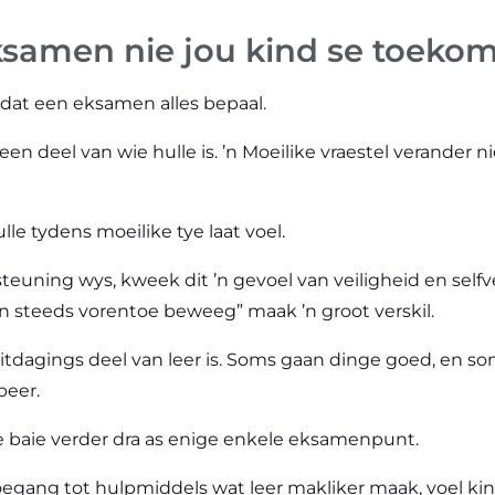
samen nie jou kind se toekom
l dat een eksamen alles bepaal.
en deel van wie hulle is. ’n Moeilike vraestel verander n
e tydens moeilike tye laat voel.
euning wys, kweek dit ’n gevoel van veiligheid en self
kan steeds vorentoe beweeg” maak ’n groot verskil.
itdagings deel van leer is. Soms gaan dinge goed, en soms
beer.
e baie verder dra as enige enkele eksamenpunt.
egang tot hulpmiddels wat leer makliker maak, voel kin