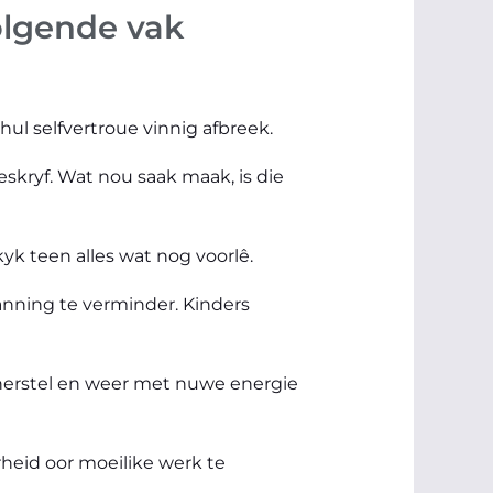
volgende vak
hul selfvertroue vinnig afbreek.
geskryf. Wat nou saak maak, is die
kyk teen alles wat nog voorlê.
panning te verminder. Kinders
e herstel en weer met nuwe energie
heid oor moeilike werk te