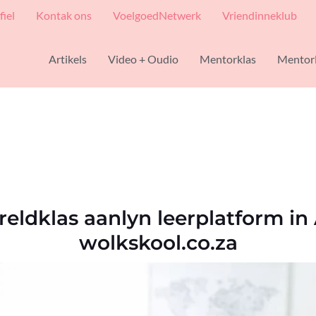
fiel
Kontak ons
VoelgoedNetwerk
Vriendinneklub
Artikels
Video + Oudio
Mentorklas
Mentor
eldklas aanlyn leerplatform in 
wolkskool.co.za