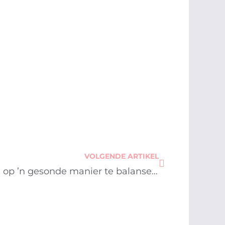
Next
VOLGENDE ARTIKEL
Hoe om leer en vakansie op ’n gesonde manier te balanseer