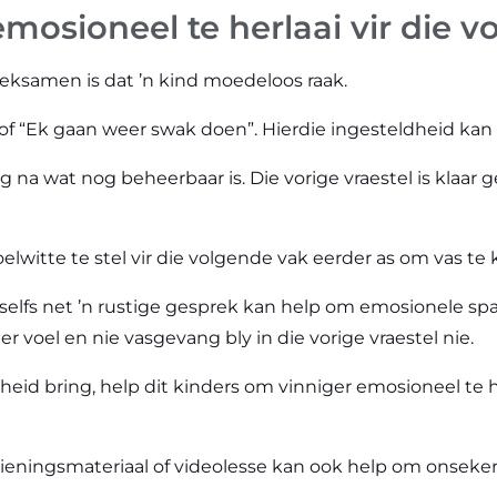
mosioneel te herlaai vir die 
 eksamen is dat ’n kind moedeloos raak.
 of “Ek gaan weer swak doen”. Hierdie ingesteldheid kan 
g na wat nog beheerbaar is. Die vorige vraestel is klaar 
elwitte te stel vir die volgende vak eerder as om vas te 
of selfs net ’n rustige gesprek kan help om emosionele s
 voel en nie vasgevang bly in die vorige vraestel nie.
gheid bring, help dit kinders om vinniger emosioneel t
ieningsmateriaal of videolesse kan ook help om onseker