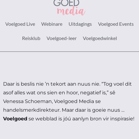
Voelgoed Live
Webinare
Uitdagings
Voelgoed Events
Reisklub
Voelgoed-leer
Voelgoedwinkel
Daar is beslis nie ’n tekort aan nuus nie.
“Tog voel dit
asof alles wat ons sien en hoor, negatief is,” sê
Venessa Schoeman, Voelgoed Media se
handelsmerkdirekteur.
Maar daar is goeie nuus …
Voelgoed
se webblad is jóú aanlyn bron vir inspirasie!