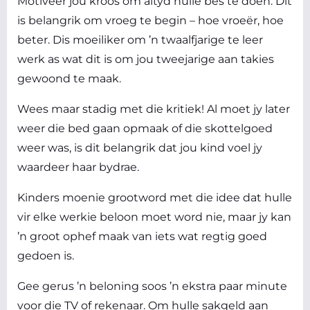
Motiveer jou kroos om altyd hulle bes te doen. Dit
is belangrik om vroeg te begin – hoe vroeër, hoe
beter. Dis moeiliker om ’n twaalfjarige te leer
werk as wat dit is om jou tweejarige aan takies
gewoond te maak.
Wees maar stadig met die kritiek! Al moet jy later
weer die bed gaan opmaak of die skottelgoed
weer was, is dit belangrik dat jou kind voel jy
waardeer haar bydrae.
Kinders moenie grootword met die idee dat hulle
vir elke werkie beloon moet word nie, maar jy kan
’n groot ophef maak van iets wat regtig goed
gedoen is.
Gee gerus ’n beloning soos ’n ekstra paar minute
voor die TV of rekenaar. Om hulle sakgeld aan