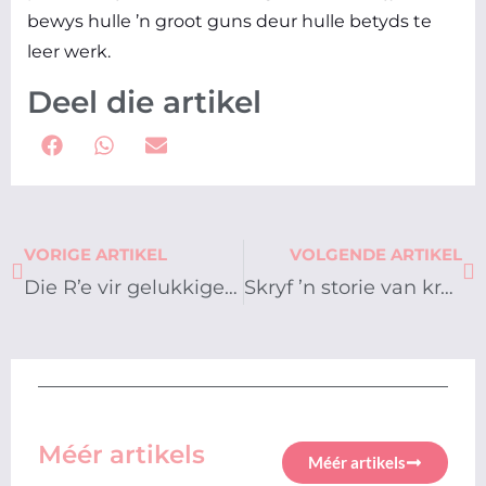
bewys hulle ’n groot guns deur hulle betyds te
leer werk.
Deel die artikel
Prev
Ne
VORIGE ARTIKEL
VOLGENDE ARTIKEL
Die R’e vir gelukkige kinders
Skryf ’n storie van krag, oorwinning en dankbaarheid
Méér artikels
Méér artikels