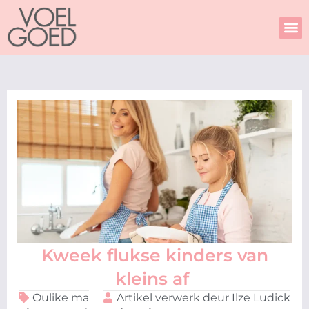
Skip
to
content
Kweek flukse kinders van
kleins af
Oulike ma
Artikel verwerk deur Ilze Ludick