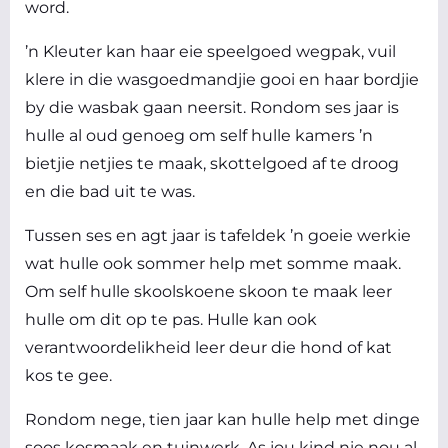
word.
’n Kleuter kan haar eie speelgoed wegpak, vuil
klere in die wasgoedmandjie gooi en haar bordjie
by die wasbak gaan neersit. Rondom ses jaar is
hulle al oud genoeg om self hulle kamers ’n
bietjie netjies te maak, skottelgoed af te droog
en die bad uit te was.
Tussen ses en agt jaar is tafeldek ’n goeie werkie
wat hulle ook sommer help met somme maak.
Om self hulle skoolskoene skoon te maak leer
hulle om dit op te pas. Hulle kan ook
verantwoordelikheid leer deur die hond of kat
kos te gee.
Rondom nege, tien jaar kan hulle help met dinge
soos kosmaak en tuinwerk. As jou kind nie nou al