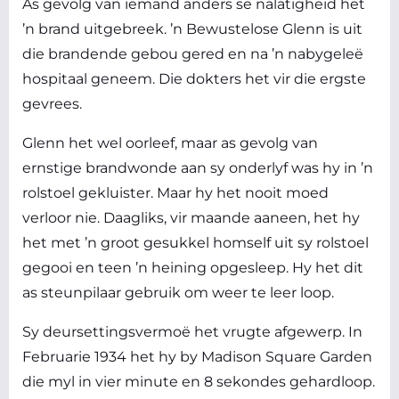
As gevolg van iemand anders se nalatigheid het
’n brand uitgebreek. ’n Bewustelose Glenn is uit
die brandende gebou gered en na ’n nabygeleë
hospitaal geneem. Die dokters het vir die ergste
gevrees.
Glenn het wel oorleef, maar as gevolg van
ernstige brandwonde aan sy onderlyf was hy in ’n
rolstoel gekluister. Maar hy het nooit moed
verloor nie. Daagliks, vir maande aaneen, het hy
het met ’n groot gesukkel homself uit sy rolstoel
gegooi en teen ’n heining opgesleep. Hy het dit
as steunpilaar gebruik om weer te leer loop.
Sy deursettingsvermoë het vrugte afgewerp. In
Februarie 1934 het hy by Madison Square Garden
die myl in vier minute en 8 sekondes gehardloop.