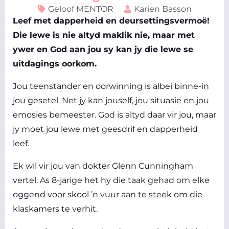
Geloof MENTOR
Karien Basson
Leef met dapperheid en deursettingsvermoë!
Die lewe is nie altyd maklik nie, maar met
ywer en God aan jou sy kan jy die lewe se
uitdagings oorkom.
Jou teenstander en oorwinning is albei binne-in
jou gesetel. Net jy kan jouself, jou situasie en jou
emosies bemeester. God is altyd daar vir jou, maar
jy moet jou lewe met geesdrif en dapperheid
leef.
Ek wil vir jou van dokter Glenn Cunningham
vertel. As 8-jarige het hy die taak gehad om elke
oggend voor skool ’n vuur aan te steek om die
klaskamers te verhit.