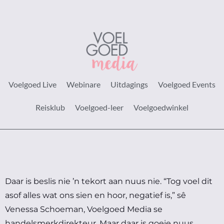
Voelgoed Live
Webinare
Uitdagings
Voelgoed Events
Reisklub
Voelgoed-leer
Voelgoedwinkel
Daar is beslis nie ’n tekort aan nuus nie.
“Tog voel dit
asof alles wat ons sien en hoor, negatief is,” sê
Venessa Schoeman, Voelgoed Media se
handelsmerkdirekteur.
Maar daar is goeie nuus …