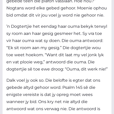
gebede teen die plafon vasslaan. Hoe nou?”
Nogtans word elke gebed gehoor. Moenie ophou
bid omdat dit vir jou voel jy word nie gehoor nie.
’n Dogtertjie het eendag haar ouma bekyk terwyl
sy room aan haar gesig gesmeer het. Sy vra toe
vir haar ouma wat sy doen. Die ouma antwoord:
“Ek sit room aan my gesig.” Die dogtertjie wou
toe weet hoekom. “Want dit laat my vel jonk lyk
en vat plooie weg,” antwoord die ouma. Die
dogtertjie sê toe ewe droog: “Ouma, dit werk nie!”
Dalk voel jy ook so. Die belofte is egter dat ons
gebede altyd gehoor word. Psalm 145 sê die
enigste vereiste is dat jy opreg moet wees
wanneer jy bid. Ons kry net nie altyd die
antwoord wat ons verwag nie. Die antwoord is