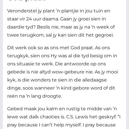
Veronderstel jy plant ’n plantjie in jou tuin en
staar vir 24 uur daarna. Gaan jy groei sien in
daardie tyd? Beslis nie, maar as jy na ’n week of
twee terugkom, sal jy kan sien dit het gegroei.
Dit werk ook so as ons met God praat. As ons
terugkyk, sien ons Hy was al die tyd besig om in
ons situasie te werk. Die antwoorde op ons
gebede is nie altyd wow-gebeure nie. As jy mooi
kyk, is die wonders te sien in die alledaagse
dinge, soos wanneer ’n kind gebore word of dit
reën na ’n lang droogte.
Gebed maak jou kalm en rustig te midde van ’n
lewe wat dalk chaoties is. C.S. Lewis het geskryf: “I
pray because I can’t help myself. I pray because