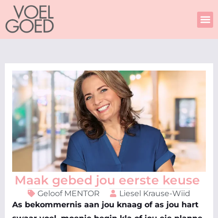
Skip
to
content
Maak gebed jou eerste keuse
Geloof MENTOR
Liesel Krause-Wiid
As bekommernis aan jou knaag of as jou hart