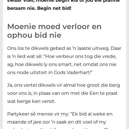
swaar voel, moenie begin kla of jou eie planne
beraam nie. Begin net bid!
Moenie moed verloor en
ophou bid nie
Ons los te dikwels gebed as ’n laaste uitweg. Daar
is ’n lied wat sê: “Hoe verbeur ons tog die vrede,
ag, hoe dikwels ly ons smart, net omdat ons nie
ons node uitstort in Gods Vaderhart!”
Ja, ons vertel dikwels vir almal hoe groot die berg
voor ons is, in plaas van om met die Een te praat
wat berge kan versit.
Partykeer sê mense vir my: “Ek bid al weke en
maande of jare oor ’n saak en dit voel of my