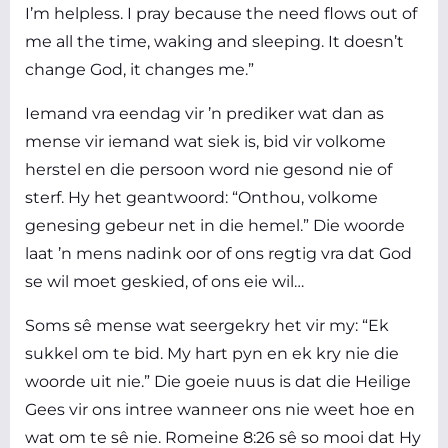
I’m helpless. I pray because the need flows out of
me all the time, waking and sleeping. It doesn’t
change God, it changes me.”
Iemand vra eendag vir ’n prediker wat dan as
mense vir iemand wat siek is, bid vir volkome
herstel en die persoon word nie gesond nie of
sterf. Hy het geantwoord: “Onthou, volkome
genesing gebeur net in die hemel.” Die woorde
laat ’n mens nadink oor of ons regtig vra dat God
se wil moet geskied, of ons eie wil…
Soms sê mense wat seergekry het vir my: “Ek
sukkel om te bid. My hart pyn en ek kry nie die
woorde uit nie.” Die goeie nuus is dat die Heilige
Gees vir ons intree wanneer ons nie weet hoe en
wat om te sê nie. Romeine 8:26 sê so mooi dat Hy