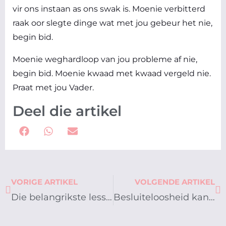
vir ons instaan as ons swak is. Moenie verbitterd
raak oor slegte dinge wat met jou gebeur het nie,
begin bid.
Moenie weghardloop van jou probleme af nie,
begin bid. Moenie kwaad met kwaad vergeld nie.
Praat met jou Vader.
Deel die artikel
Prev
Ne
VORIGE ARTIKEL
VOLGENDE ARTIKEL
Die belangrikste lesse in die lewe
Besluiteloosheid kan jou van sukses ontneem