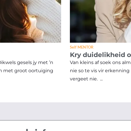
Self MENTOR
Kry duidelikheid 
Dikwels gesels jy met ’n
Van kleins af soek ons a
an met groot oortuiging
nie so te vis vir erkenning
vergeet nie. ...