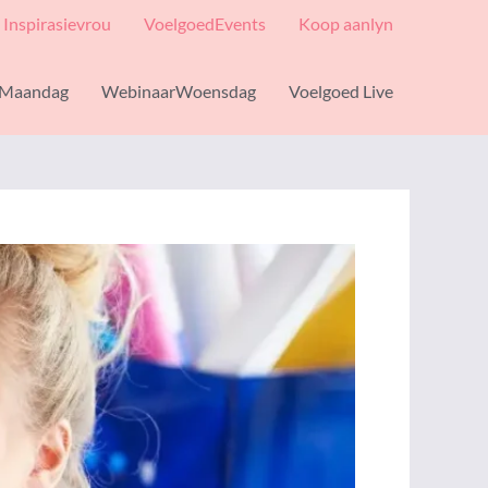
Inspirasievrou
VoelgoedEvents
Koop aanlyn
Maandag
WebinaarWoensdag
Voelgoed Live