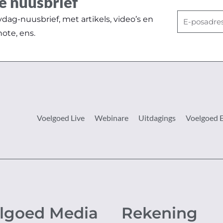
e nuusbrief
E-
ag-nuusbrief, met artikels, video’s en
posadres
note, ens.
Voelgoed Live
Webinare
Uitdagings
Voelgoed 
lgoed Media
Rekening