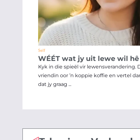
Self
WÉÉT wat jy uit lewe wil hê
Kyk in die spieël vir lewensverandering. 
vriendin oor ’n koppie koffie en vertel d
dat jy graag ...