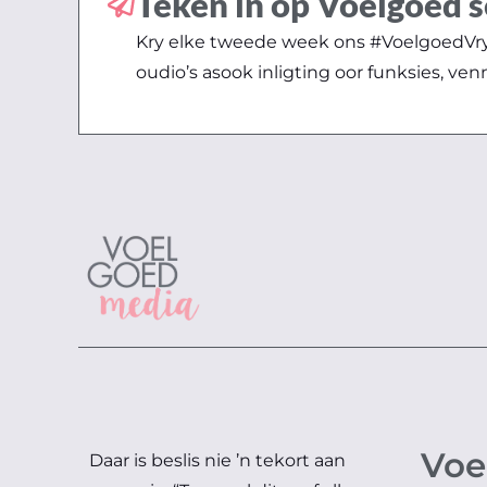
Teken in op Voelgoed s
Kry elke tweede week ons #VoelgoedVryd
oudio’s asook inligting oor funksies, ven
Voe
Daar is beslis nie ’n tekort aan