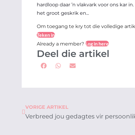
hardloop daar ’n vlakvark voor ons kar in
het groot geskrik en...
Om toegang te kry tot die volledige artik
Teken in
Log in here
Already a member?
Deel die artikel
Prev
VORIGE ARTIKEL
Verbreed jou gedagtes vir persoonli