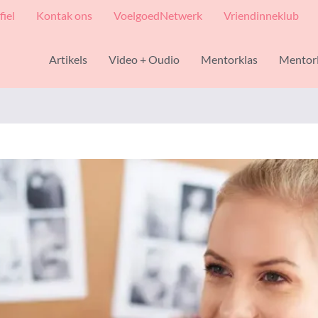
fiel
Kontak ons
VoelgoedNetwerk
Vriendinneklub
Artikels
Video + Oudio
Mentorklas
Mentor