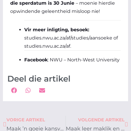
die sperdatum is 30 Junie
– moenie hierdie
opwindende geleentheid misloop nie!
Vir meer inligting, besoek:
studies.nwu.ac.za/af/studies/aansoeke
of
studies.nwu.ac.za/af
.
Facebook
:
NWU – North-West University
Deel die artikel
Prev
Ne
VORIGE ARTIKEL
VOLGENDE ARTIKEL
Maak ’n goeie kansvatter groot!
Maak leer maklik en lekker [Promosie]