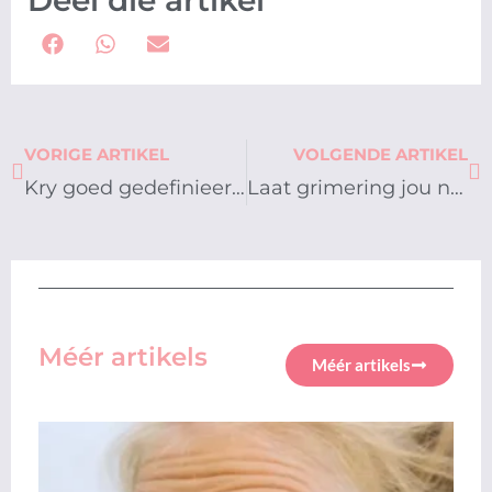
Deel die artikel
Prev
Ne
VORIGE ARTIKEL
VOLGENDE ARTIKEL
Kry goed gedefinieerde en voller wenkbroue
Laat grimering jou natuurlike skoonheid uitlig
Méér artikels
Méér artikels