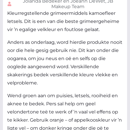
Jolanda Bedeker en Joeann DeWet, JB
Makeup Team
Kleurregstellende grimeermiddels kamoefleer
letsels. Dit is een van die beste grimeergeheime
vir ’n egalige velkleur en foutlose gelaat.
Anders as onderlaag, word hierdie produkte nooit
oor die hele gesig gebruik nie. Dit kan onder die
oogarea, om jou neus en oë en selfs op die
ooglede aangewend word. Verskillende
skakerings bedek verskillende kleure vlekke en
velprobleme.
Wend groen aan om puisies, letsels, rooiheid en
aknee te bedek. Pers sal help om geel
velondertone teë te werk of ’n vaal vel effens op
te kikker. Gebruik oranje – of appelkooskleur vir ’n
ligte vel – om donker kringe onder die oë te