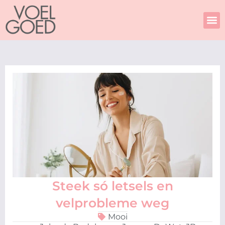
Skip
to
content
Steek só letsels en
velprobleme weg
Mooi