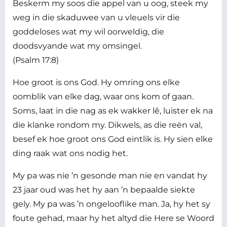
Beskerm my soos die appel van u oog, steek my
weg in die skaduwee van u vleuels vir die
goddeloses wat my wil oorweldig, die
doodsvyande wat my omsingel.
(Psalm 17:8)
Hoe groot is ons God. Hy omring ons elke
oomblik van elke dag, waar ons kom of gaan.
Soms, laat in die nag as ek wakker lê, luister ek na
die klanke rondom my. Dikwels, as die reën val,
besef ek hoe groot ons God eintlik is. Hy sien elke
ding raak wat ons nodig het.
My pa was nie ’n gesonde man nie en vandat hy
23 jaar oud was het hy aan ’n bepaalde siekte
gely. My pa was ’n ongelooflike man. Ja, hy het sy
foute gehad, maar hy het altyd die Here se Woord