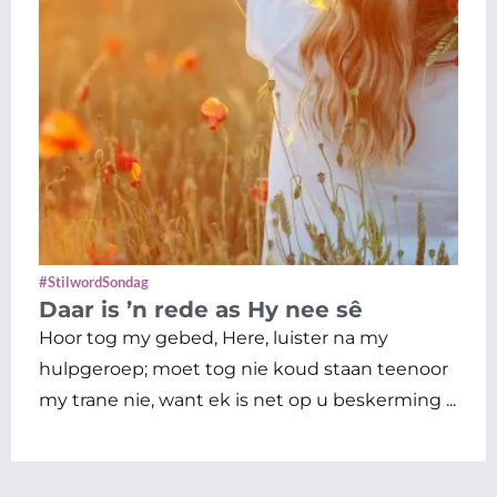
#StilwordSondag
Daar is ’n rede as Hy nee sê
Hoor tog my gebed, Here, luister na my
hulpgeroep; moet tog nie koud staan teenoor
my trane nie, want ek is net op u beskerming ...