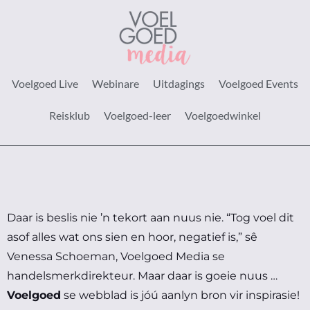
Voelgoed Live
Webinare
Uitdagings
Voelgoed Events
Reisklub
Voelgoed-leer
Voelgoedwinkel
Daar is beslis nie ’n tekort aan nuus nie.
“Tog voel dit
asof alles wat ons sien en hoor, negatief is,” sê
Venessa Schoeman, Voelgoed Media se
handelsmerkdirekteur.
Maar daar is goeie nuus …
Voelgoed
se webblad is jóú aanlyn bron vir inspirasie!