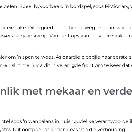
 oefen. Speel byvoorbeeld ’n bordspel, soos Pictionary, w
aar eie take. Dit is goed om ’n bietjie weg te gaan, wan
iewers te gaan kamp. Van tent opslaan tot vuurmaak – in
r om ’n span te wees. As daardie bloedjie haar eerste sk
 (en slimmer!), vra dit ’n verenigde front om te keer da
lik met mekaar en verdee
antel soos ’n wanbalans in huishoudelike verantwoordelikhe
gatiwiteit oorspoel na ander areas van die verhouding.