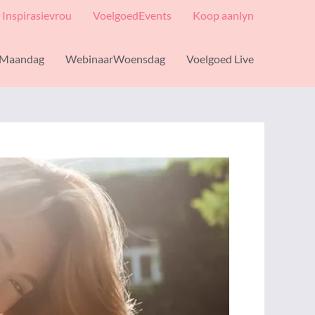
Inspirasievrou
VoelgoedEvents
Koop aanlyn
Maandag
WebinaarWoensdag
Voelgoed Live