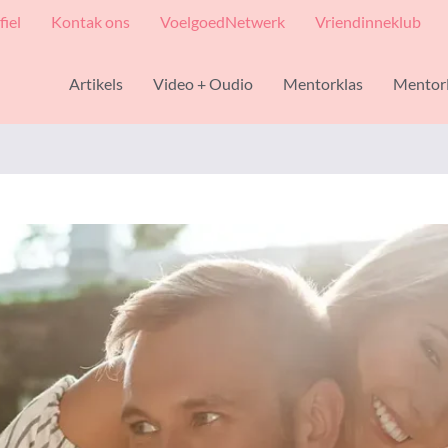
fiel
Kontak ons
VoelgoedNetwerk
Vriendinneklub
Artikels
Video + Oudio
Mentorklas
Mentor