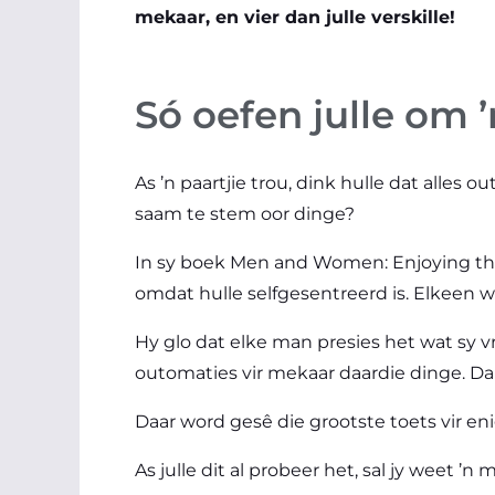
mekaar, en vier dan julle verskille!
Só oefen julle om 
As ’n paartjie trou, dink hulle dat alles
saam te stem oor dinge?
In sy boek Men and Women: Enjoying the
omdat hulle selfgesentreerd is. Elkeen wil
Hy glo dat elke man presies het wat sy v
outomaties vir mekaar daardie dinge. Dan 
Daar word gesê die grootste toets vir en
As julle dit al probeer het, sal jy weet ’