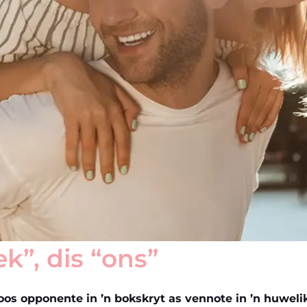
ek”, dis “ons”
os opponente in ’n bokskryt as vennote in ’n huwelik 