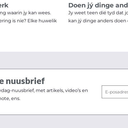
erk
Doen jý dinge ande
ng waarin jy kan wees.
Jy weet teen dié tyd dat 
ering is nie? Elke huwelik
kan jý dinge anders doen o
e nuusbrief
E-
ag-nuusbrief, met artikels, video’s en
posadres
note, ens.