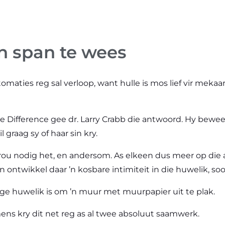
’n span te wees
 outomaties reg sal verloop, want hulle is mos lief vir me
 Difference gee dr. Larry Crabb die antwoord. Hy bew
 graag sy of haar sin kry.
rou nodig het, en andersom. As elkeen dus meer op die a
ontwikkel daar ’n kosbare intimiteit in die huwelik, soos
ige huwelik is om ’n muur met muurpapier uit te plak.
n mens kry dit net reg as al twee absoluut saamwerk.