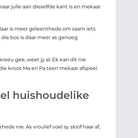
aar julle aan dieselfde kant is en mekaar
t daar is meer geleenthede om saam iets
 die bos is daar meer as genoeg
reeu gee, weet jy al: Ek kan dit nie
t die kroos Ma en Pa teen mekaar afspeel.
l huishoudelike
de nie. As vroulief voel sy sloof haar af,