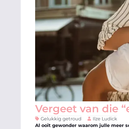
Vergeet van die “
Gelukkig getroud
Ilze Ludick
Al ooit gewonder waarom julle meer so