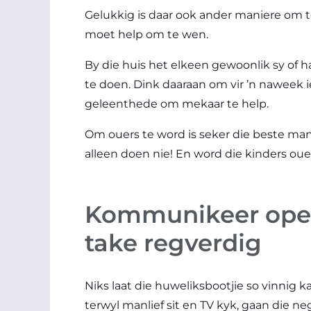
Gelukkig is daar ook ander maniere om te
moet help om te wen.
By die huis het elkeen gewoonlik sy of h
te doen. Dink daaraan om vir ’n naweek 
geleenthede om mekaar te help.
Om ouers te word is seker die beste manie
alleen doen nie! En word die kinders ouer
Kommunikeer open
take regverdig
Niks laat die huweliksbootjie so vinnig k
terwyl manlief sit en TV kyk, gaan die ne