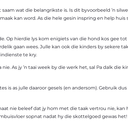
it saam wat die belangrikste is. Is dit byvoorbeeld ’n si
maak kan word. As die hele gesin inspring en help huis
de. Op hierdie lys kom enigiets van die hond kos gee tot
elik gaan wees. Julle kan ook die kinders by sekere tak
ndienste te kry.
a nie. As jy ’n taai week by die werk het, sal Pa dalk die ki
ftes is as julle daaroor gesels (en andersom). Gebruik 
maat nie beleef dat jy hom met die taak vertrou nie, kan 
 kombuisvloer sopnat nadat hy die skottelgoed gewas het!