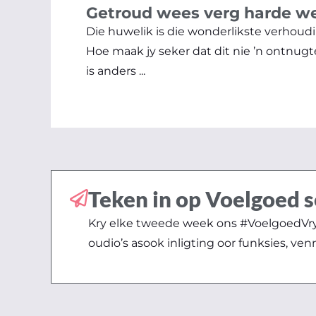
Getroud wees verg harde w
Die huwelik is die wonderlikste verhoudi
Hoe maak jy seker dat dit nie ’n ontnugt
is anders ...
Teken in op Voelgoed s
Kry elke tweede week ons #VoelgoedVryd
oudio’s asook inligting oor funksies, ven