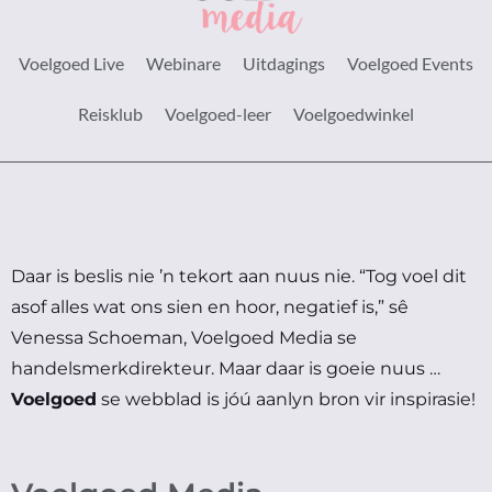
Voelgoed Live
Webinare
Uitdagings
Voelgoed Events
Reisklub
Voelgoed-leer
Voelgoedwinkel
Daar is beslis nie ’n tekort aan nuus nie.
“Tog voel dit
asof alles wat ons sien en hoor, negatief is,” sê
Venessa Schoeman, Voelgoed Media se
handelsmerkdirekteur.
Maar daar is goeie nuus …
Voelgoed
se webblad is jóú aanlyn bron vir inspirasie!