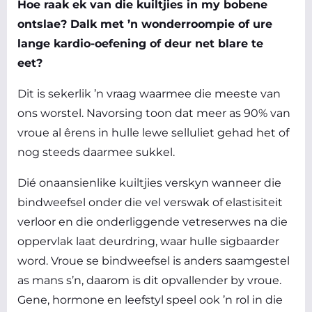
Hoe raak ek van die kuiltjies in my bobene
ontslae? Dalk met ’n wonderroompie of ure
lange kardio-oefening of deur net blare te
eet?
Dit is sekerlik ’n vraag waarmee die meeste van
ons worstel. Navorsing toon dat meer as 90% van
vroue al êrens in hulle lewe selluliet gehad het of
nog steeds daarmee sukkel.
Dié onaansienlike kuiltjies verskyn wanneer die
bindweefsel onder die vel verswak of elastisiteit
verloor en die onderliggende vetreserwes na die
oppervlak laat deurdring, waar hulle sigbaarder
word. Vroue se bindweefsel is anders saamgestel
as mans s’n, daarom is dit opvallender by vroue.
Gene, hormone en leefstyl speel ook ’n rol in die