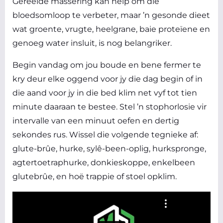
Gereelde massering kan help om die
bloedsomloop te verbeter, maar ’n gesonde dieet
wat groente, vrugte, heelgrane, baie proteïene en
genoeg water insluit, is nog belangriker.
Begin vandag om jou boude en bene fermer te
kry deur elke oggend voor jy die dag begin of in
die aand voor jy in die bed klim net vyf tot tien
minute daaraan te bestee. Stel ’n stophorlosie vir
intervalle van een minuut oefen en dertig
sekondes rus. Wissel die volgende tegnieke af:
glute-brûe, hurke, sylê-been-oplig, hurkspronge,
agtertoetraphurke, donkieskoppe, enkelbeen
glutebrûe, en hoë trappie of stoel opklim.