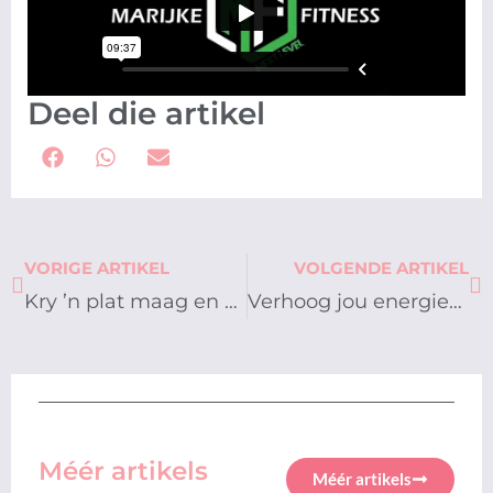
Deel die artikel
Prev
Ne
VORIGE ARTIKEL
VOLGENDE ARTIKEL
Kry ’n plat maag en sterk maagspiere
Verhoog jou energieverbruik deur aktief te bly
Méér artikels
Méér artikels