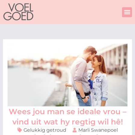
Skip
to
content
Wees jou man se ideale vrou –
vind uit wat hy regtig wil hê!
Gelukkig getroud
Marli Swanepoel