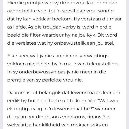
Hierdie prentjie van sy droomvrou laat hom dan
aangetrokke voel tot ’n spesifieke vrou sonder
dat hy kan verklaar hoekom. Hy verstaan dit maar
as liefde. As die troudag verby is, word hierdie
beeld die filter waardeur hy na jou kyk. Dit word
die vereistes wat hy onbewustelik aan jou stel.
Elke keer wat jy nie aan hierdie verwagtings
voldoen nie, beleef hy ’n mate van teleurstelling.
In sy onderbewussyn pas jy nie meer in die
prentjie van sy perfekte vrou nie.
Daarom is dit belangrik dat lewensmaats leer om
eerlik by hulle eie harte uit te kom. Vra: “Wat wou
ek regtig graag in ’n lewensmaat hê?” wanneer
dit gaan oor dinge soos voorkoms, finansiële
welvaart, afhanklikheid van mekaar, seks en