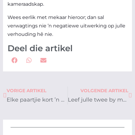
kameraadskap.
Wees eerlik met mekaar hieroor; dan sal
verwagtings nie ’n negatiewe uitwerking op julle
verhouding hê nie.
Deel die artikel
Prev
Ne
VORIGE ARTIKEL
VOLGENDE ARTIKEL
Elke paartjie kort ’n plan
Leef julle twee by mekaar verby?