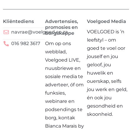
Kliëntediens
Advertensies,
Voelgoed Media
promosies en
VOELGOED is ’n
navrae@voelgoed.co.za
borgskappe
leefstyl – om
016 982 3617
Om op ons
goed te voel oor
webblad,
jouself en jou
Voelgoed LIVE,
geloof, jou
nuusbriewe en
huwelik en
sosiale media te
ouerskap, selfs
adverteer, óf om
jou werk en geld,
funksies,
én ook jou
webinare en
gesondheid en
podsendings te
skoonheid.
borg, kontak
Bianca Marais by