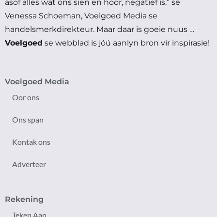
asof alles wat ons sien en hoor, negatief is,” sê
Venessa Schoeman, Voelgoed Media se
handelsmerkdirekteur.
Maar daar is goeie nuus …
Voelgoed
se webblad is jóú aanlyn bron vir inspirasie!
Voelgoed Media
Oor ons
Ons span
Kontak ons
Adverteer
Rekening
Teken Aan