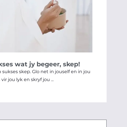
kses wat jy begeer, skep!
n sukses skep. Glo net in jouself en in jou
r jou lyk en skryf jou ...