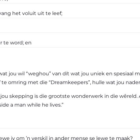
ang het voluit uit te leef;
 te word; en
 wat jou wil “weghou” van dít wat jou uniek en spesiaal
f te omring met die “Dreamkeepers”, hulle wat jou nader 
u jou skepping is die grootste wonderwerk in die wêreld.
nside a man while he lives.”
 lewe jy om ’n verskil in ander mense se lewe te maak?