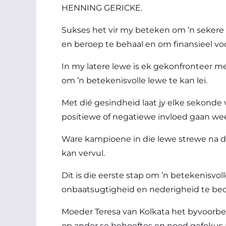
HENNING GERICKE.
Sukses het vir my beteken om ’n sekere t
en beroep te behaal en om finansieel vo
In my latere lewe is ek gekonfronteer met
om ’n betekenisvolle lewe te kan lei.
Met dié gesindheid laat jy elke sekonde
positiewe of negatiewe invloed gaan wee
Ware kampioene in die lewe strewe na die
kan vervul.
Dit is die eerste stap om ’n betekenisvol
onbaatsugtigheid en nederigheid te beo
Moeder Teresa van Kolkata het byvoorbee
op ander se behoeftes en nood gefokus a