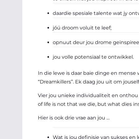
daardie spesiale talente wat jy ontv
jóú droom voluit te leef;
opnuut deur jou drome geïnspireer
jou volle potensiaal te ontwikkel.
In die lewe is daar baie dinge en mense
“Dreamkillers”. Ek daag jou uit om jousel
Vier jou unieke individualiteit en ontho
of life is not that we die, but what dies i
Hier is ook drie vrae aan jou …
Wat is jou definisie van sukses en