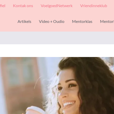
fiel
Kontak ons
VoelgoedNetwerk
Vriendinneklub
Artikels
Video + Oudio
Mentorklas
Mentor