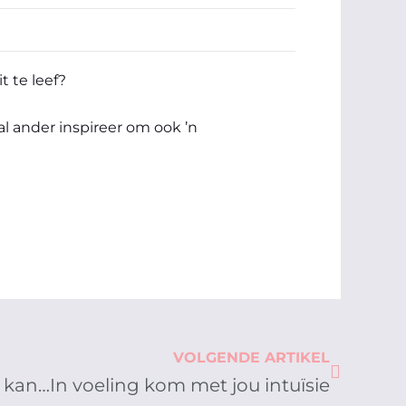
t te leef?
al ander inspireer om ook ’n
Next
VOLGENDE ARTIKEL
jy kan…In voeling kom met jou intuïsie