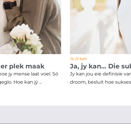
Ja, jy kan!
eter plek maak
Ja, jy kan… Die su
oe jy mense laat voel. Só
Jy kan jou eie definisie va
lo. Hoe kan jý ...
droom, besluit hoe sukses vi