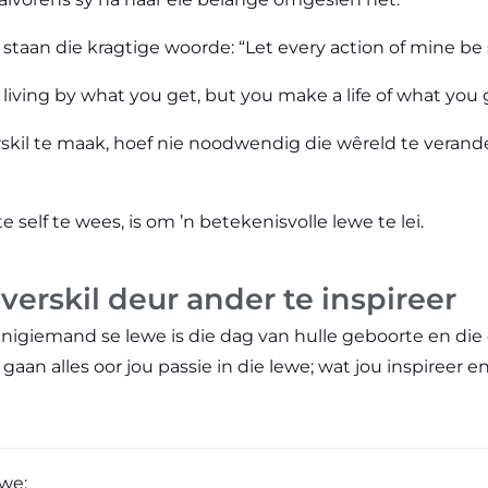
taan die kragtige woorde: “Let every action of mine be 
living by what you get, but you make a life of what you g
erskil te maak, hoef nie noodwendig die wêreld te veran
ste
self
te wees, is om ’n betekenisvolle lewe te lei.
verskil deur ander te inspireer
 enigiemand se lewe is die dag van hulle geboorte en d
an alles oor jou passie in die lewe; wat jou inspireer en 
ewe;