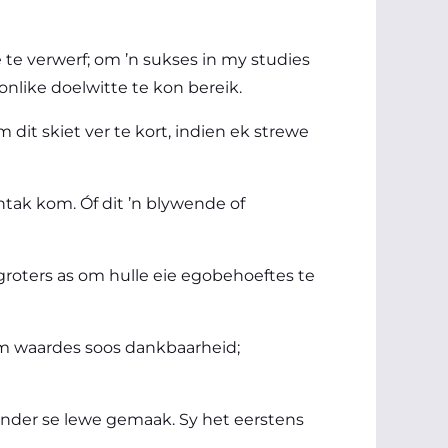
 te verwerf; om ’n sukses in my studies
nlike doelwitte te kon bereik.
 dit skiet ver te kort, indien ek strewe
ntak kom. Óf dit ’n blywende of
 groters as om hulle eie egobehoeftes te
s om waardes soos dankbaarheid;
ander se lewe gemaak. Sy het eerstens