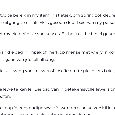
yd te bereik in my item in atletiek, om Springbokkleure
oruitgang te maak. Ek is geseën deur baie van my persoo
 my eie definisie van sukses. Ek het tot die besef gekom
 van die dag ’n impak of merk op mense met wie jy in ko
s, gaan van jouself afhang.
 uitlewing van ’n lewensfilosofie om te glo in iets baie
le lewe te kan lei. Die pad van ’n betekenisvolle lewe i
efen.
ld op ’n eenvoudige wyse ’n wonderbaarlike verskil in 
lvorens sy na haar eie belange omgesien het.