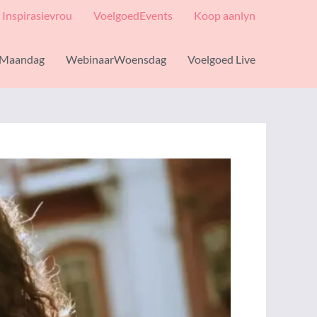
Inspirasievrou
VoelgoedEvents
Koop aanlyn
Maandag
WebinaarWoensdag
Voelgoed Live