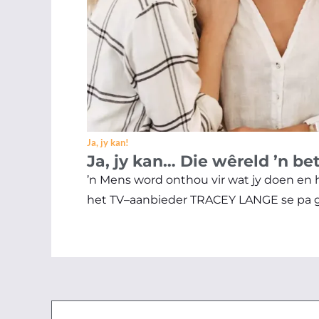
Ja, jy kan!
Ja, jy kan… Die wêreld ’n b
’n Mens word onthou vir wat jy doen en h
het TV–aanbieder TRACEY LANGE se pa geg