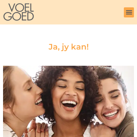
Skip
to
content
Video’
Sel
Ja, jy kan!