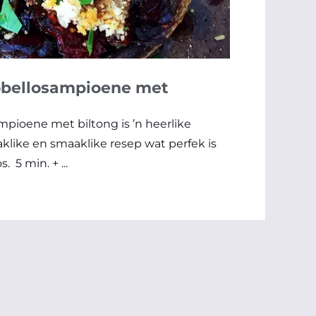
obellosampioene met
pioene met biltong is ’n heerlike
klike en smaaklike resep wat perfek is
 5 min. + ...