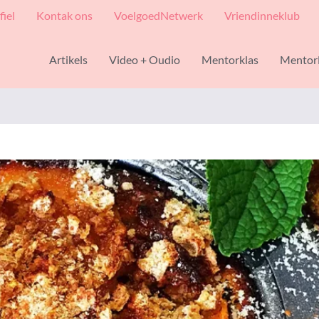
fiel
Kontak ons
VoelgoedNetwerk
Vriendinneklub
Artikels
Video + Oudio
Mentorklas
Mentor