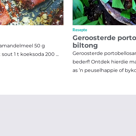
Resepte
Geroosterde port
biltong
g amandelmeel 50 g
Geroosterde portobellosam
sout 1 t koeksoda 200 ...
bederf! Ontdek hierdie ma
as ’n peuselhappie of bykos.