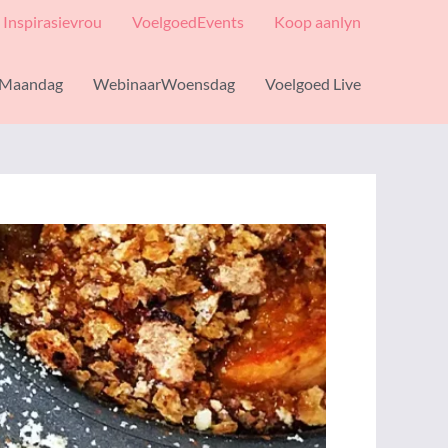
Inspirasievrou
VoelgoedEvents
Koop aanlyn
Maandag
WebinaarWoensdag
Voelgoed Live