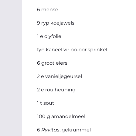
6 mense
9 ryp koejawels
1 e olyfolie
fyn kaneel vir bo-oor sprinkel
6 groot eiers
2 e vanieljegeursel
2 e rou heuning
1 t sout
100 g amandelmeel
6
Ryvitas
, gekrummel