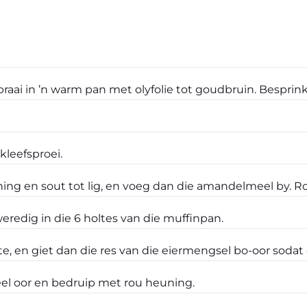
raai in ’n warm pan met olyfolie tot goudbruin. Besprin
kleefsproei.
euning en sout tot lig, en voeg dan die amandelmeel by. R
eredig in die 6 holtes van die muffinpan.
te, en giet dan die res van die eiermengsel bo-oor sodat
l oor en bedruip met rou heuning.