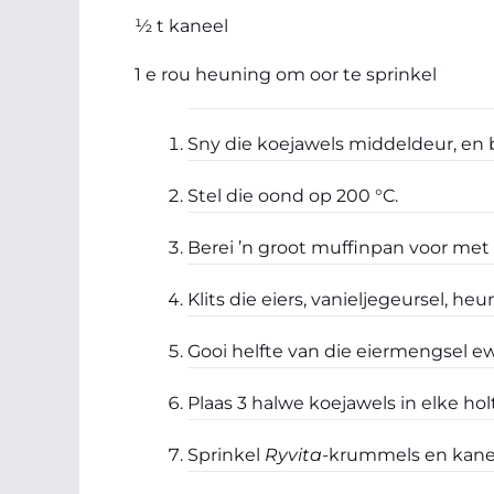
½ t kaneel
1 e rou heuning om oor te sprinkel
Sny die koejawels middeldeur, en b
Stel die oond op 200 °C.
Berei ’n groot muffinpan voor met 
Klits die eiers, vanieljegeursel, h
Gooi helfte van die eiermengsel ew
Plaas 3 halwe koejawels in elke hol
Sprinkel
Ryvita
-krummels en kanee