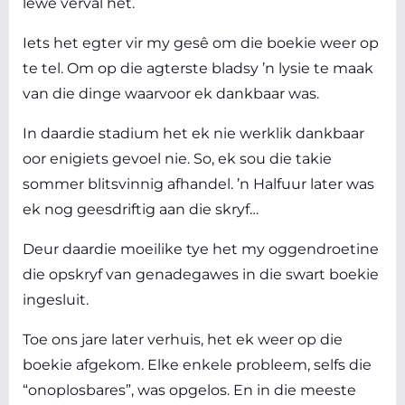
lewe verval het.
Iets het egter vir my gesê om die boekie weer op
te tel. Om op die agterste bladsy ’n lysie te maak
van die dinge waarvoor ek dankbaar was.
In daardie stadium het ek nie werklik dankbaar
oor enigiets gevoel nie. So, ek sou die takie
sommer blitsvinnig afhandel. ’n Halfuur later was
ek nog geesdriftig aan die skryf…
Deur daardie moeilike tye het my oggendroetine
die opskryf van genadegawes in die swart boekie
ingesluit.
Toe ons jare later verhuis, het ek weer op die
boekie afgekom. Elke enkele probleem, selfs die
“onoplosbares”, was opgelos. En in die meeste