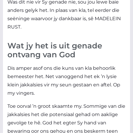
Was dit nie vir Sy genade nie, sou jou lewe baie
anders gelyk het. In plaas van kla, tel eerder die
seëninge waarvoor jy dankbaar is, sê MADELEIN
RUST.
Wat jy het is uit genade
ontvang van God
Dis amper asof ons die kuns van kla behoorlik
bemeester het. Net vanoggend het ek ’n lysie
klein jakkalsies vir my seun gestaan en aftel. Op
my vingers.
Toe oorval ’n groot skaamte my. Sommige van die
jakkalsies het die potensiaal gehad om aaklige
gevolge te hê. God het egter Sy hand van
bewaring oor ons gehou en ons beskerm teen