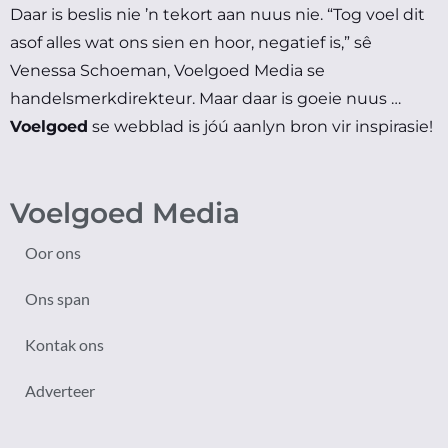
Daar is beslis nie ’n tekort aan nuus nie.
“Tog voel dit
asof alles wat ons sien en hoor, negatief is,” sê
Venessa Schoeman, Voelgoed Media se
handelsmerkdirekteur.
Maar daar is goeie nuus …
Voelgoed
se webblad is jóú aanlyn bron vir inspirasie!
Voelgoed Media
Oor ons
Ons span
Kontak ons
Adverteer