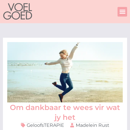
Skip
to
content
Om dankbaar te wees vir wat
jy het
GeloofsTERAPIE
Madelein Rust