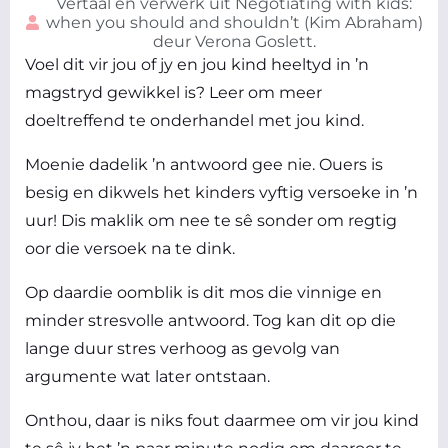
Vertaal en verwerk uit Negotiating with kids:
when you should and shouldn’t (Kim Abraham)
deur Verona Goslett.
Voel dit vir jou of jy en jou kind heeltyd in ’n
magstryd gewikkel is? Leer om meer
doeltreffend te onderhandel met jou kind.
Moenie dadelik ’n antwoord gee nie. Ouers is
besig en dikwels het kinders vyftig versoeke in ’n
uur! Dis maklik om nee te sê sonder om regtig
oor die versoek na te dink.
Op daardie oomblik is dit mos die vinnige en
minder stresvolle antwoord. Tog kan dit op die
lange duur stres verhoog as gevolg van
argumente wat later ontstaan.
Onthou, daar is niks fout daarmee om vir jou kind