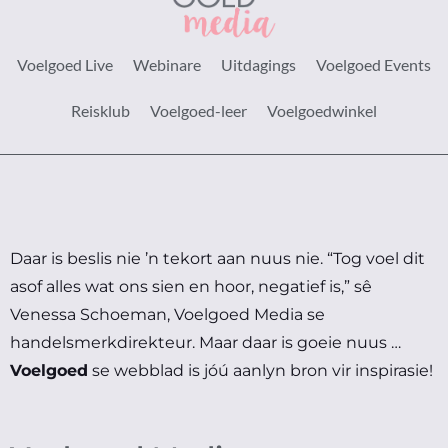
Voelgoed Live
Webinare
Uitdagings
Voelgoed Events
Reisklub
Voelgoed-leer
Voelgoedwinkel
Daar is beslis nie ’n tekort aan nuus nie.
“Tog voel dit
asof alles wat ons sien en hoor, negatief is,” sê
Venessa Schoeman, Voelgoed Media se
handelsmerkdirekteur.
Maar daar is goeie nuus …
Voelgoed
se webblad is jóú aanlyn bron vir inspirasie!