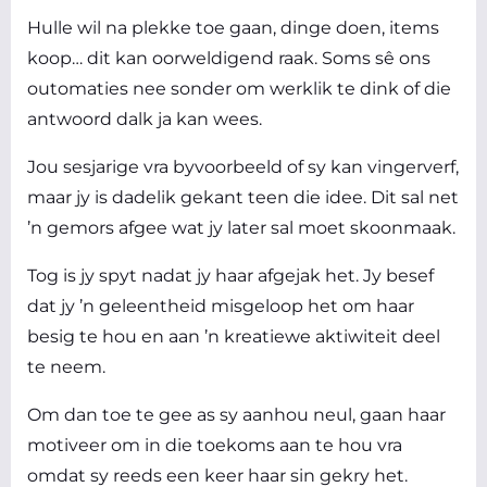
Hulle wil na plekke toe gaan, dinge doen, items
koop… dit kan oorweldigend raak. Soms sê ons
outomaties nee sonder om werklik te dink of die
antwoord dalk ja kan wees.
Jou sesjarige vra byvoorbeeld of sy kan vingerverf,
maar jy is dadelik gekant teen die idee. Dit sal net
’n gemors afgee wat jy later sal moet skoonmaak.
Tog is jy spyt nadat jy haar afgejak het. Jy besef
dat jy ’n geleentheid misgeloop het om haar
besig te hou en aan ’n kreatiewe aktiwiteit deel
te neem.
Om dan toe te gee as sy aanhou neul, gaan haar
motiveer om in die toekoms aan te hou vra
omdat sy reeds een keer haar sin gekry het.