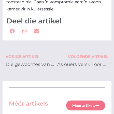
toestaan nie. Gaan ’n kompromie aan: ’n skoon
kamer vir ’n kuiersessie.
Deel die artikel
Prev
Ne
VORIGE ARTIKEL
VOLGENDE ARTIKEL
Die gewoontes van gelukkige gesinne
As ouers verskil oor dissipline
Méér artikels
Méér artikels