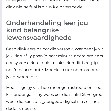
te sê jy het ’n paar minute nodig om daaroor te
dink nie, selfs al is dit ’n klein versoekie.
Onderhandeling leer jou
kind belangrike
lewensvaardighede
Gaan dink eers na oor die versoek. Wanneer jy vir
jou kind sê jy gaan ’n paar minute neem om eers
oor sy versoek te dink, maak seker dit is regtig
net ’n paar minute. Moenie ’n uur neem voordat
jy antwoord nie.
Hoe langer jy vat, hoe meer gefrustreerd en hoe
knaender gaan hy wees oor die saak. Dit vergroot
weer die kans dat jy ongeduldig sal raak en net
dadelik nee sê.