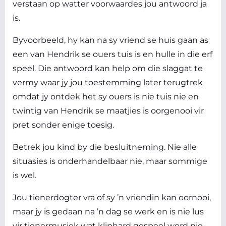
verstaan op watter voorwaardes jou antwoord ja
is.
Byvoorbeeld, hy kan na sy vriend se huis gaan as
een van Hendrik se ouers tuis is en hulle in die erf
speel. Die antwoord kan help om die slaggat te
vermy waar jy jou toestemming later terugtrek
omdat jy ontdek het sy ouers is nie tuis nie en
twintig van Hendrik se maatjies is oorgenooi vir
pret sonder enige toesig.
Betrek jou kind by die besluitneming. Nie alle
situasies is onderhandelbaar nie, maar sommige
is wel.
Jou tienerdogter vra of sy ’n vriendin kan oornooi,
maar jy is gedaan na ’n dag se werk en is nie lus
vir tienermusiek wat kliphard gespeel word nie.