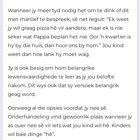
Wanneer jy meer tyd nodig het om te dink of dit
met manlief te bespreek, sê net reguit: “Ek weet
jy wil graag pizza hê vir aandete, maar ek is nie
seker wat Pappa beplan het nie. Oor ’n kwartier is
hy by die huis, dan hoor ons by hom.” Jou kind
weet dan hoe lank hy moet wag.
Jy is ook besig om hom belangrike
lewensvaardighede te leer as jy jou belofte
nakom. Dit wys ook dat sy versoek belangrik
geag word.
Oorweeg al die opsies voordat jy nee sê.
Onderhandeling vind gewoonlik plaas wanneer jy
as ouer nee sê vir iets wat jou kind wil hê. Kinders
wil baie dinge “hê”.