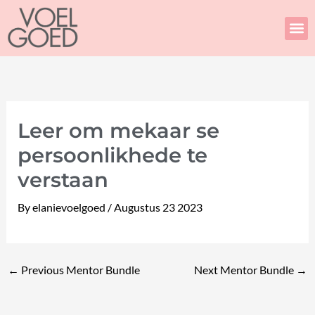
Skip
to
content
Leer om mekaar se
persoonlikhede te
verstaan
By
elanievoelgoed
/
Augustus 23 2023
←
Previous Mentor Bundle
Next Mentor Bundle
→