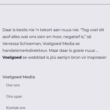
Daar is beslis nie ’n tekort aan nuus nie.
“Tog voel dit
asof alles wat ons sien en hoor, negatief is,” sê
Venessa Schoeman, Voelgoed Media se
handelsmerkdirekteur.
Maar daar is goeie nuus …
Voelgoed
se webblad is jóú aanlyn bron vir inspirasie!
Voelgoed Media
Oor ons
Ons span
Kontak ons