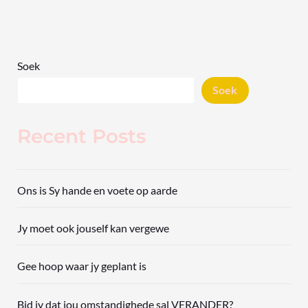
Soek
Soek
Recent Posts
Ons is Sy hande en voete op aarde
Jy moet ook jouself kan vergewe
Gee hoop waar jy geplant is
Bid jy dat jou omstandighede sal VERANDER?