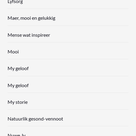
Lyfsorg
Maer, mooi en gelukkig
Mense wat inspireer
Mooi
My geloof
My geloof
My storie
Natuurlik gesond-vennoot
Nuwe Jy