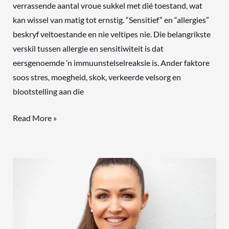
verrassende aantal vroue sukkel met dié toestand, wat
kan wissel van matig tot ernstig. “Sensitief” en “allergies”
beskryf veltoestande en nie veltipes nie. Die belangrikste
verskil tussen allergie en sensitiwiteit is dat
eersgenoemde ’n immuunstelselreaksie is. Ander faktore
soos stres, moegheid, skok, verkeerde velsorg en
blootstelling aan die
Read More »
[PODSENDING]
(Wat
banke
nie
vir