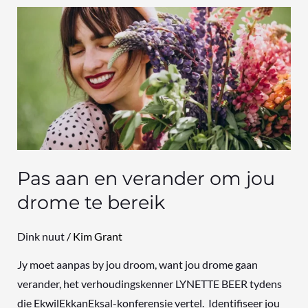
Pas
aan
en
verander
om
jou
drome
te
bereik
Pas aan en verander om jou
drome te bereik
Dink nuut
/
Kim Grant
Jy moet aanpas by jou droom, want jou drome gaan
verander, het verhoudingskenner LYNETTE BEER tydens
die EkwilEkkanEksal-konferensie vertel. Identifiseer jou