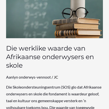
waarde
van
Afrikaanse
onderwysers
en
skole
Die werklike waarde van
Afrikaanse onderwysers en
skole
Aanlyn onderwys-vennoot
/
JC
Die Skoleondersteuningsentrum (SOS) glo dat Afrikaanse
onderwysers en skole die fondament is waardeur geloof,
taal en kultuur ons gemeenskappe versterk en ’n
volhoubare toekoms bou. Die waarde van toegewyde