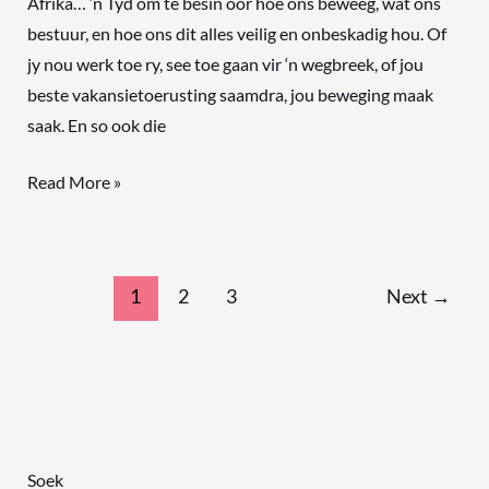
Afrika… ‘n Tyd om te besin oor hoe ons beweeg, wat ons
bestuur, en hoe ons dit alles veilig en onbeskadig hou. Of
jy nou werk toe ry, see toe gaan vir ‘n wegbreek, of jou
beste vakansietoerusting saamdra, jou beweging maak
saak. En so ook die
Read More »
1
2
3
Next
→
Soek