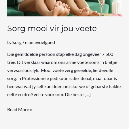
Sorg mooi vir jou voete
Lyfsorg
/
elanievoelgoed
Die gemiddelde persoon stap elke dag ongeveer 7 500
treë. Dit verklaar waarom ons arme voete soms ’n bietjie
verwaarloos lyk. Mooi voete verg gereelde, liefdevolle
sorg. ’n Professionele pedikuur is die ideaal, maar daar is
heelwat wat jy self kan doen om skurwe of gebarste hakke,
eelte en droë vel te voorkom. Die beste […]
Read More »