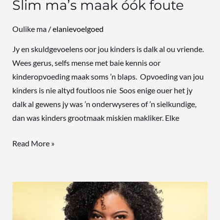
Slim ma’s maak óók foute
Oulike ma
/
elanievoelgoed
Jy en skuldgevoelens oor jou kinders is dalk al ou vriende.
Wees gerus, selfs mense met baie kennis oor
kinderopvoeding maak soms ’n blaps. Opvoeding van jou
kinders is nie altyd foutloos nie Soos enige ouer het jy
dalk al gewens jy was ’n onderwyseres of ’n sielkundige,
dan was kinders grootmaak miskien makliker. Elke
Read More »
Om
mens
se