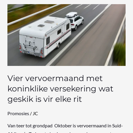
Vier
vervoermaand
met
koninklike
versekering
wat
geskik
is
vir
Vier vervoermaand met
elke
koninklike versekering wat
rit
geskik is vir elke rit
Promosies
/
JC
Van teer tot grondpad Oktober is vervoermaand in Suid-