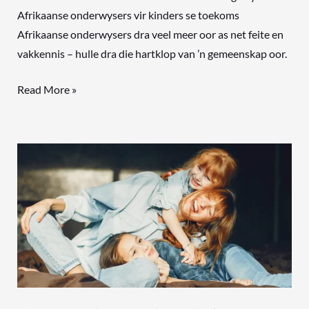
Afrikaanse onderwysers vir kinders se toekoms
Afrikaanse onderwysers dra veel meer oor as net feite en
vakkennis – hulle dra die hartklop van ’n gemeenskap oor.
Read More »
Slim
ma’s
maak
óók
foute