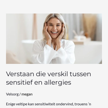
Verstaan
die
verskil
tussen
sensitief
en
allergies
Verstaan die verskil tussen
sensitief en allergies
Velsorg
/
megan
Enige veltipe kan sensitiwiteit ondervind, trouens ’n