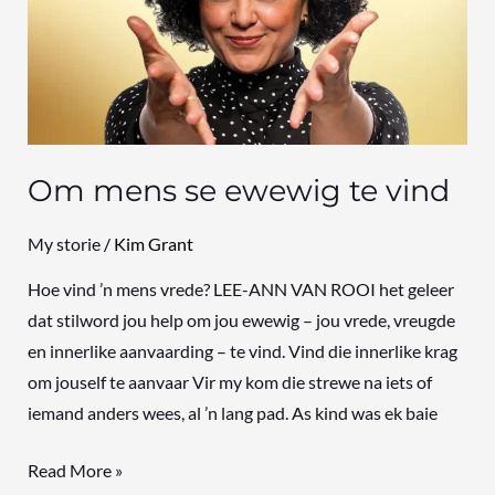
ewewig
te
vind
Om mens se ewewig te vind
My storie
/
Kim Grant
Hoe vind ’n mens vrede? LEE-ANN VAN ROOI het geleer
dat stilword jou help om jou ewewig – jou vrede, vreugde
en innerlike aanvaarding – te vind. Vind die innerlike krag
om jouself te aanvaar Vir my kom die strewe na iets of
iemand anders wees, al ’n lang pad. As kind was ek baie
Read More »