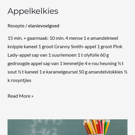
Appelkelkies
Resepte
/
elanievoelgoed
15 min. + gaarmaak: 10 min. 4 mense 1 e amandelmeel
knippie kaneel 1 groot Granny Smith-appel 1 groot Pink
Lady-appel sap van 1 suurlemoen 1 t olyfolie 60 g
gedroogde appel sap van 1 lemmetjie 4 e rou heuning ½ t
sout ½ t kaneel 1 e karamelgeursel 50 g amandelvlokkies ½
k rosyntjies
Read More »
Die
werklike