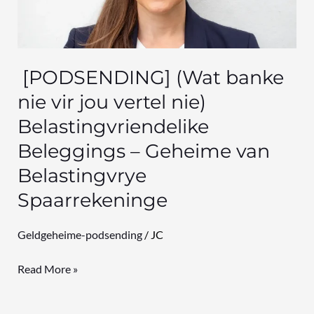
jou
vertel
nie)
Belastingvriendelike
[PODSENDING] (Wat banke
Beleggings
nie vir jou vertel nie)
–
Belastingvriendelike
Geheime
Beleggings – Geheime van
van
Belastingvrye
Belastingvrye
Spaarrekeninge
Spaarrekeninge
Geldgeheime-podsending
/
JC
Read More »