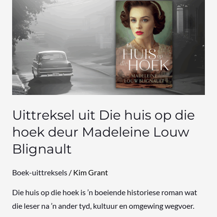
uit
Die
huis
op
die
hoek
deur
Madeleine
Uittreksel uit Die huis op die
Louw
hoek deur Madeleine Louw
Blignault
Blignault
Boek-uittreksels
/
Kim Grant
Die huis op die hoek is ’n boeiende historiese roman wat
die leser na ’n ander tyd, kultuur en omgewing wegvoer.