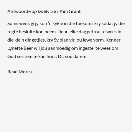
Antwoorde op kwelvrae
/
Kim Grant
Soms wens jy jy kon ’n kykie in die toekoms kry sodat jy die
regte besluite kon neem. Deur elke dag getrou te wees in
die klein dingetjies, kry Sy plan vir jou lewe vorm. Kenner
Lynette Beer wil jou aanmoedig om ingestel te wees om
God se stem te kan hoor. Dit sou darem
Read More »
Jou
ingesteldheid
kan
alles
verander!