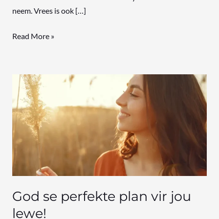
neem. Vrees is ook […]
Read More »
God
se
perfekte
plan
vir
jou
lewe!
God se perfekte plan vir jou
lewe!