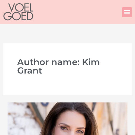
Skip
to
content
Author name: Kim
Grant
Hoe
vrees
jou
besluite