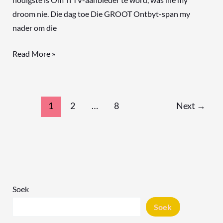
droom nie. Die dag toe Die GROOT Ontbyt-span my
nader om die
Read More »
1
2
…
8
Next
→
Soek
Soek