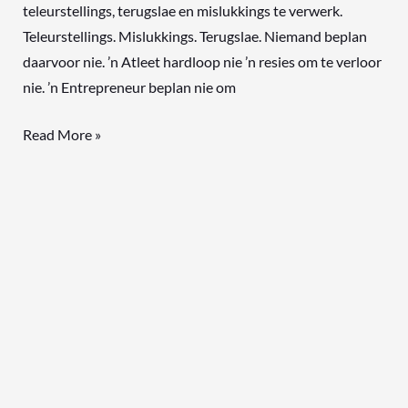
teleurstellings, terugslae en mislukkings te verwerk.
Teleurstellings. Mislukkings. Terugslae. Niemand beplan
daarvoor nie. ’n Atleet hardloop nie ’n resies om te verloor
nie. ’n Entrepreneur beplan nie om
Read More »
Vergelyk
jy
jouself
met
die
vroue
om
jou?