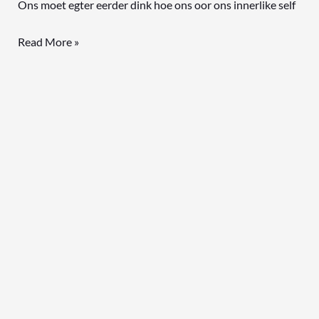
Ons moet egter eerder dink hoe ons oor ons innerlike self
Read More »
Wanneer
jy
…
Karakter
kweek
een
dag
op
’n
slag