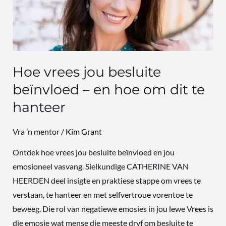
beïnvloed
–
en
hoe
om
Hoe vrees jou besluite
dit
beïnvloed – en hoe om dit te
te
hanteer
hanteer
Vra ’n mentor
/
Kim Grant
Ontdek hoe vrees jou besluite beïnvloed en jou
emosioneel vasvang. Sielkundige CATHERINE VAN
HEERDEN deel insigte en praktiese stappe om vrees te
verstaan, te hanteer en met selfvertroue vorentoe te
beweeg. Die rol van negatiewe emosies in jou lewe Vrees is
die emosie wat mense die meeste dryf om besluite te