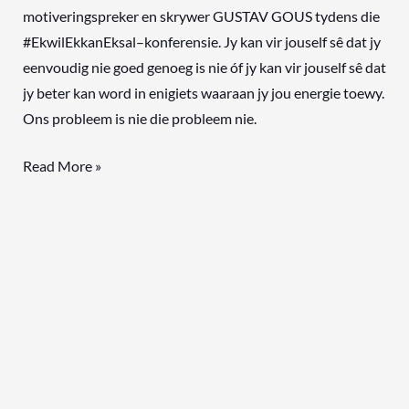
motiveringspreker en skrywer GUSTAV GOUS tydens die
#EkwilEkkanEksal–konferensie. Jy kan vir jouself sê dat jy
eenvoudig nie goed genoeg is nie óf jy kan vir jouself sê dat
jy beter kan word in enigiets waaraan jy jou energie toewy.
Ons probleem is nie die probleem nie.
Read More »
Hoe
jy
opstaan,
is
wat
saak
maak