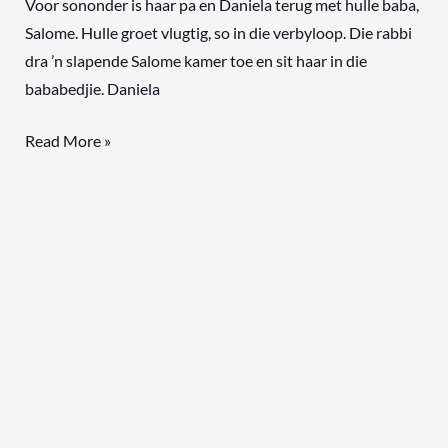
Voor sononder is haar pa en Daniela terug met hulle baba,
Salome. Hulle groet vlugtig, so in die verbyloop. Die rabbi
dra ’n slapende Salome kamer toe en sit haar in die
bababedjie. Daniela
Read More »
Meer
as
tevrede,
ek
is
dankbaar