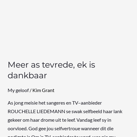
Meer as tevrede, ek is
dankbaar
My geloof
/
Kim Grant
As jong meisie het sangeres en TV–aanbieder
ROUCHELLE LIEDEMANN se swak selfbeeld haar lank
gekeer om haar drome uit te leef. Vandag leef sy in
oorvloed. God gee jou selfvertroue wanneer dit die
nodigste is Om ’n TV-aanbieder te word, was nie my