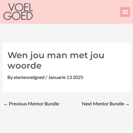
Skip
to
content
Wen jou man met jou
woorde
By
elanievoelgoed
/
Januarie 13 2025
←
Previous Mentor Bundle
Next Mentor Bundle
→