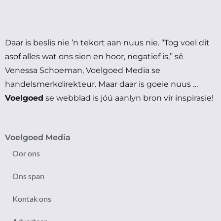
Daar is beslis nie ’n tekort aan nuus nie.
“Tog voel dit
asof alles wat ons sien en hoor, negatief is,” sê
Venessa Schoeman, Voelgoed Media se
handelsmerkdirekteur.
Maar daar is goeie nuus …
Voelgoed
se webblad is jóú aanlyn bron vir inspirasie!
Voelgoed Media
Oor ons
Ons span
Kontak ons