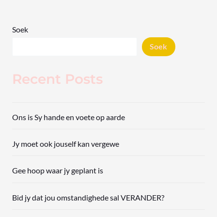
Soek
Soek
Recent Posts
Ons is Sy hande en voete op aarde
Jy moet ook jouself kan vergewe
Gee hoop waar jy geplant is
Bid jy dat jou omstandighede sal VERANDER?