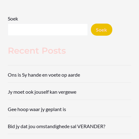
Soek
Soek
Recent Posts
Ons is Sy hande en voete op aarde
Jy moet ook jouself kan vergewe
Gee hoop waar jy geplant is
Bid jy dat jou omstandighede sal VERANDER?