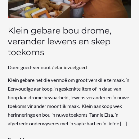
lewens
en
skep
toekoms
Klein gebare bou drome,
verander lewens en skep
toekoms
Doen goed-vennoot
/
elanievoelgoed
Klein gebare het die vermoë om groot verskille te maak. ’n
Eenvoudige aankoop, ’n geskenkte item of ’n daad van
hoop kan drome bewaarheid, lewens verander en ’n nuwe
toekoms vir ander moontlik maak. Klein aankoop wek
herinneringe en bou ’n nuwe toekoms Tannie Elsa, ’n
afgetrede onderwyseres met ’n sagte hart en ’n liefde […]