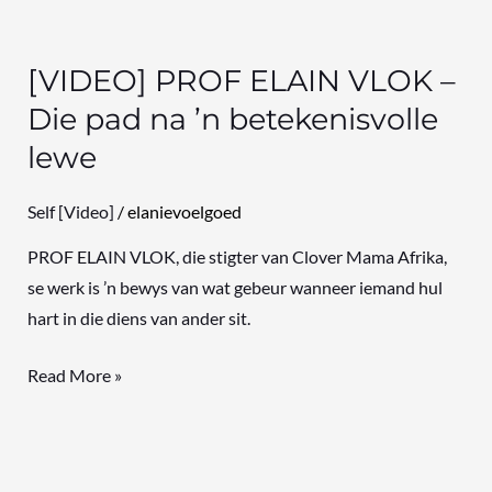
[VIDEO] PROF ELAIN VLOK –
Die pad na ’n betekenisvolle
lewe
Self [Video]
/
elanievoelgoed
PROF ELAIN VLOK, die stigter van Clover Mama Afrika,
se werk is ’n bewys van wat gebeur wanneer iemand hul
hart in die diens van ander sit.
Read More »
Leer