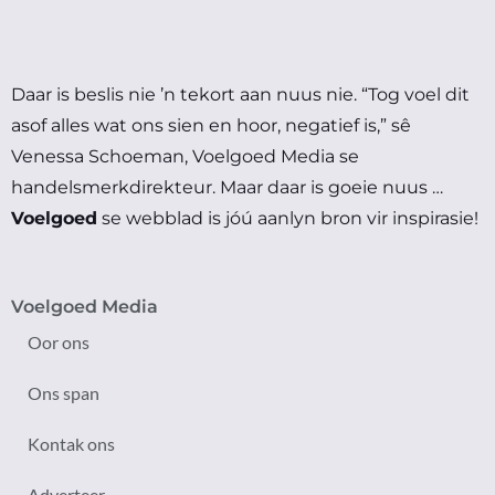
Daar is beslis nie ’n tekort aan nuus nie.
“Tog voel dit
asof alles wat ons sien en hoor, negatief is,” sê
Venessa Schoeman, Voelgoed Media se
handelsmerkdirekteur.
Maar daar is goeie nuus …
Voelgoed
se webblad is jóú aanlyn bron vir inspirasie!
Voelgoed Media
Oor ons
Ons span
Kontak ons
Adverteer