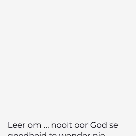
om
…
nooit
oor
God
se
goedheid
te
wonder
nie
Leer om … nooit oor God se
goedheid te wonder nie