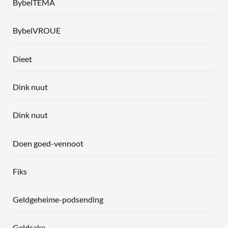
BybelTEMA
BybelVROUE
Dieet
Dink nuut
Dink nuut
Doen goed-vennoot
Fiks
Geldgeheime-podsending
Geldsake