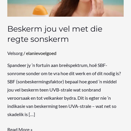
regte
sonskerm
Beskerm jou vel met die
regte sonskerm
Velsorg
/
elanievoelgoed
Spandeer jy ’n fortuin aan breëspektrum, hoë SBF-
sonrome sonder om te vra hoe dit werk en of dit nodig is?
SBF (sonbeskermingsfaktor) bepaal hoe goed ’n middel
jou vel beskerm teen UVB-strale wat sonbrand
veroorsaak en tot velkanker bydra. Dit is egter nie ’n
indikasie van beskerming teen UVA-strale – wat net so
skadelik is […]
Read More »