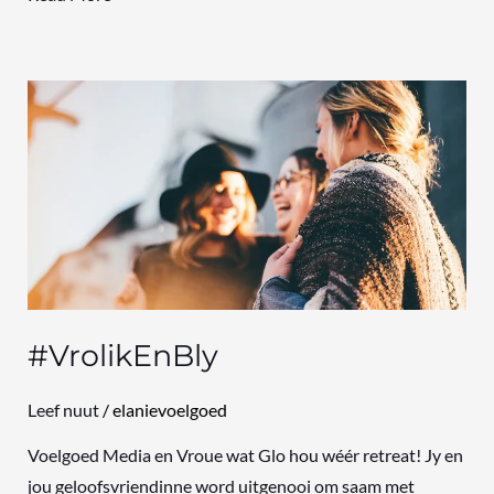
#VrolikEnBly
#VrolikEnBly
Leef nuut
/
elanievoelgoed
Voelgoed Media en Vroue wat Glo hou wéér retreat! Jy en
jou geloofsvriendinne word uitgenooi om saam met