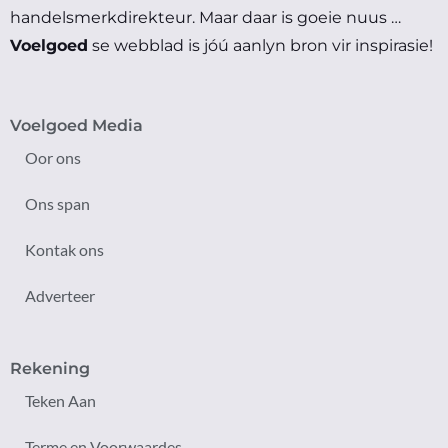
handelsmerkdirekteur.
Maar daar is goeie nuus …
Voelgoed
se webblad is jóú aanlyn bron vir inspirasie!
Voelgoed Media
Oor ons
Ons span
Kontak ons
Adverteer
Rekening
Teken Aan
Terme en Voorwaardes