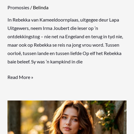
Promosies
/
Belinda
In Rebekka van Kameeldoornplaas, uitgegee deur Lapa
Uitgewers, neem Irma Joubert die leser op ’n
ontdekkingstog – nie net na Engeland en terug in tyd nie,
maar ook op Rebekka se reis na jong vrou word. Tussen
oorloë, tussen lande en tussen liefde Op elf het Rebekka
baie beleef. Sy was ’n kampkind in die
Read More »
BATSEBA
–
Liefde,
berou