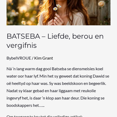
en
vergifnis
BATSEBA – Liefde, berou en
vergifnis
BybelVROUE
/
Kim Grant
Ná ’n lang warm dag gooi Batseba se diensmeisies koel
water oor haar lyf. Min het sy geweet dat koning Dawid se
oë heeltyd op haar was. Sy was beeldskoon en begeerlik.
Nadat sy klaar gebad en haar liggaam met reukolie
ingevryf het, is daar ’n klop aan haar deur. Die koning se
boodskappers het…...
Om toegang te kry tot die volledige artikel: