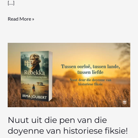
[…]
Read More »
Nuut
uit
die
pen
van
die
doyenne
van
historiese
Nuut uit die pen van die
fiksie!
doyenne van historiese fiksie!