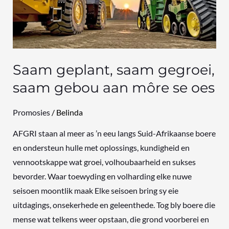
gebou
aan
môre
se
oes
Saam geplant, saam gegroei,
saam gebou aan môre se oes
Promosies
/
Belinda
AFGRI staan al meer as ’n eeu langs Suid-Afrikaanse boere
en ondersteun hulle met oplossings, kundigheid en
vennootskappe wat groei, volhoubaarheid en sukses
bevorder. Waar toewyding en volharding elke nuwe
seisoen moontlik maak Elke seisoen bring sy eie
uitdagings, onsekerhede en geleenthede. Tog bly boere die
mense wat telkens weer opstaan, die grond voorberei en