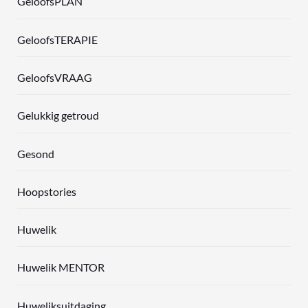
GeloofsPLAN
GeloofsTERAPIE
GeloofsVRAAG
Gelukkig getroud
Gesond
Hoopstories
Huwelik
Huwelik MENTOR
Huweliksuitdaging