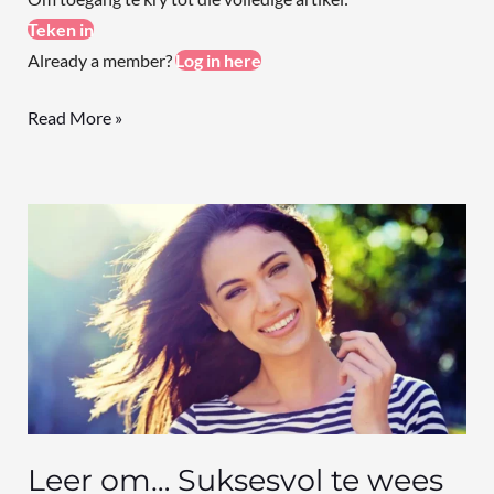
Teken in
Already a member?
Log in here
Read More »
Leer
om…
Suksesvol
te
wees
ten
spyte
van
…
Leer om… Suksesvol te wees