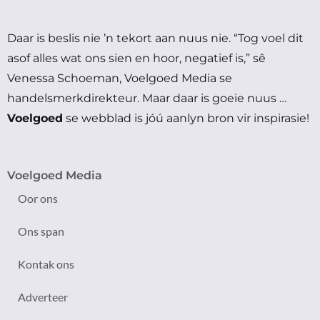
Daar is beslis nie ’n tekort aan nuus nie.
“Tog voel dit
asof alles wat ons sien en hoor, negatief is,” sê
Venessa Schoeman, Voelgoed Media se
handelsmerkdirekteur.
Maar daar is goeie nuus …
Voelgoed
se webblad is jóú aanlyn bron vir inspirasie!
Voelgoed Media
Oor ons
Ons span
Kontak ons
Adverteer