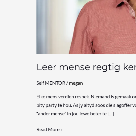
Leer mense regtig ke
Self MENTOR
/
megan
Elke mens verdien respek. Niemand is gemaak om ’
pity party te hou. As jy altyd soos die slagoffer 
“ander mense” in jou lewe beter te […]
Read More »