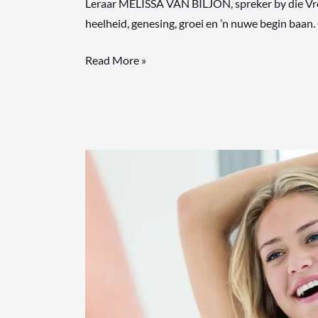
Leraar MELISSA VAN BILJON, spreker by die Vrou
heelheid, genesing, groei en ’n nuwe begin baan. 
Read More »
Kies
mooi
as
dit
by
skoonheidsbehandelings
kom