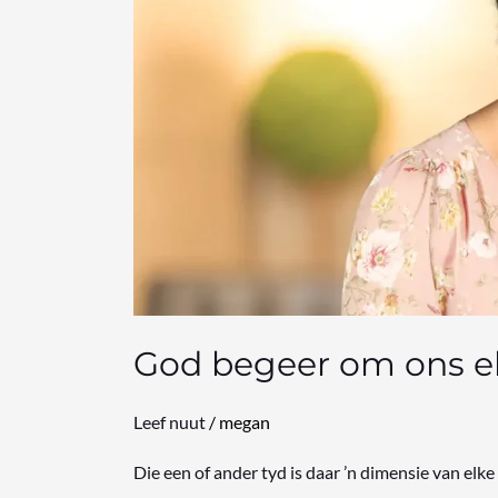
elkeen
heel
te
maak
God begeer om ons e
Leef nuut
/
megan
Die een of ander tyd is daar ’n dimensie van el