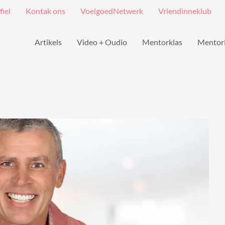
fiel
Kontak ons
VoelgoedNetwerk
Vriendinneklub
Artikels
Video + Oudio
Mentorklas
Mentor