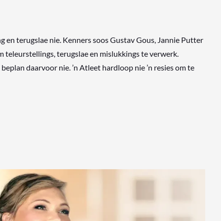
ng en terugslae nie. Kenners soos Gustav Gous, Jannie Putter
m teleurstellings, terugslae en mislukkings te verwerk.
beplan daarvoor nie. ’n Atleet hardloop nie ’n resies om te