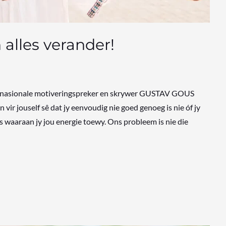
 alles verander!
nternasionale motiveringspreker en skrywer GUSTAV GOUS
vir jouself sê dat jy eenvoudig nie goed genoeg is nie óf jy
ets waaraan jy jou energie toewy. Ons probleem is nie die