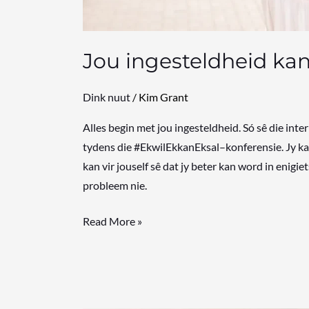
Jou ingesteldheid kan
Dink nuut
/
Kim Grant
Alles begin met jou ingesteldheid. Só sê die i
tydens die #EkwilEkkanEksal–konferensie. Jy kan 
kan vir jouself sê dat jy beter kan word in enigi
probleem nie.
Read More »