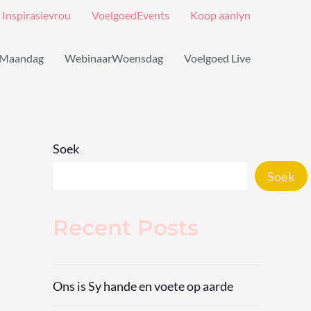
Inspirasievrou
VoelgoedEvents
Koop aanlyn
Maandag
WebinaarWoensdag
Voelgoed Live
Soek
Soek
Recent Posts
Ons is Sy hande en voete op aarde