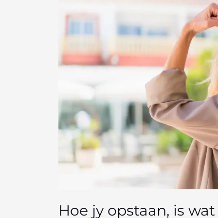
Hoe
jy
opstaan,
is
wat
saak
maak
Hoe jy opstaan, is wa