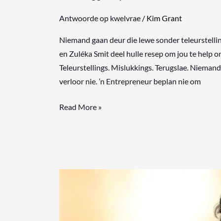
Antwoorde op kwelvrae
/
Kim Grant
Niemand gaan deur die lewe sonder teleurstelli
en Zuléka Smit deel hulle resep om jou te help o
Teleurstellings. Mislukkings. Terugslae. Niemand 
verloor nie. ’n Entrepreneur beplan nie om
Read More »
God
begeer
om
ons