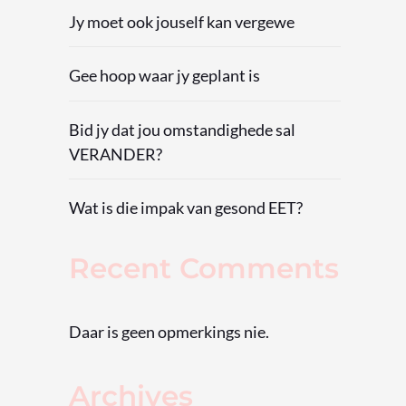
Jy moet ook jouself kan vergewe
Gee hoop waar jy geplant is
Bid jy dat jou omstandighede sal
VERANDER?
Wat is die impak van gesond EET?
Recent Comments
Daar is geen opmerkings nie.
Archives